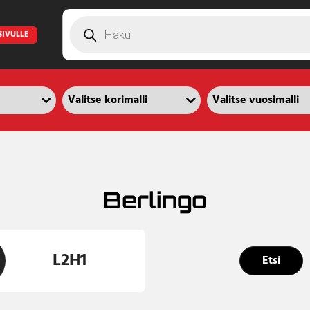
Products
search
SIVULLE
Berlingo
L2H1
Etsi