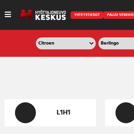
YHTEYSTIEDOT
PALUU VERKKO
Caravan
Front Runner
Keraamiset pinnoitukset
LED lisävalot ja majakat
L1H1
Outlet
Vanlife