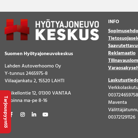
Lava-autojen tuotteet
Pakettiautotuotteet
INFO
Sopimusehdo
Tietosuojasel
Saavutettavu
Reklamaatio
Suomen Hyötyajoneuvokeskus
Tilinavauslo
Lahden Autoverhoomo Oy
Varaosakysel
Y-tunnus 2465975-8
Laskutustied
Viilaajankatu 2, 15520 LAHTI
Verkkolaskut
Sinikellontie 12, 01300 VANTAA
00372465975
Tarjouspyyntö
Avoinna ma-pe 8-16
Maventa
Välittäjätunn
003721291126