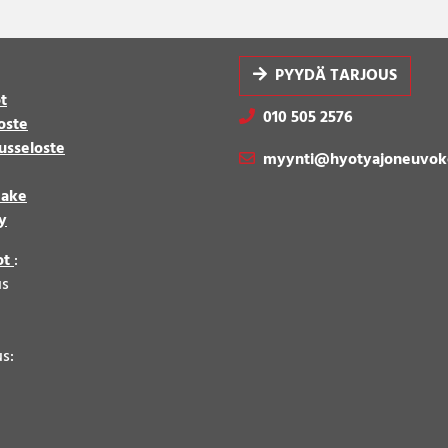
PYYDÄ TARJOUS
t
010 505 2576
oste
usseloste
myynti@hyotyajoneuvok
make
y
ot
:
us
8
us: