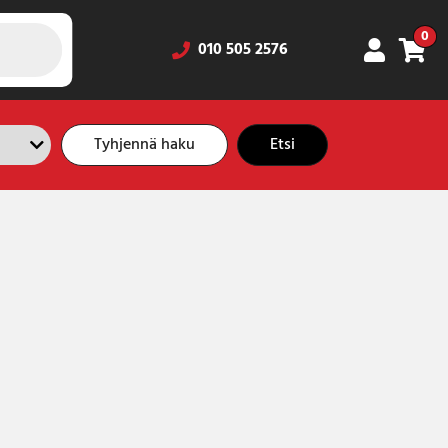
0
010 505 2576
Tyhjennä haku
Etsi