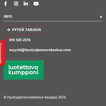
INFO
PYYDÄ TARJOUS
010 505 2576
uspyyntö
myynti@hyotyajoneuvokeskus.com
© Hyotyajoneuvokeskus-kauppa 2026