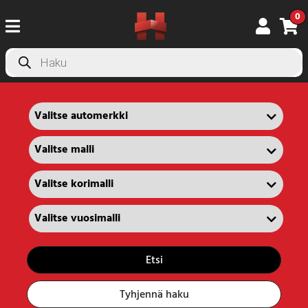
0
Products
search
Etsi
Tyhjennä haku