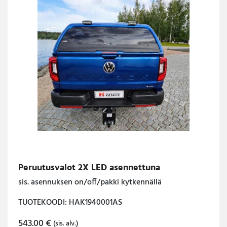
Peruutusvalot 2X LED asennettuna
sis. asennuksen on/off/pakki kytkennällä
TUOTEKOODI: HAK1940001AS
543.00
€
(sis. alv.)