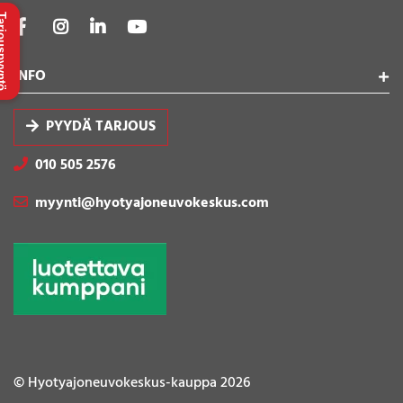
uspyyntö
INFO
PYYDÄ TARJOUS
010 505 2576
myynti@hyotyajoneuvokeskus.com
© Hyotyajoneuvokeskus-kauppa 2026