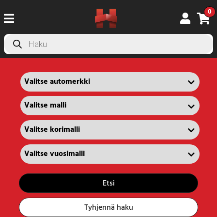
0
Products
search
Etsi
Tyhjennä haku