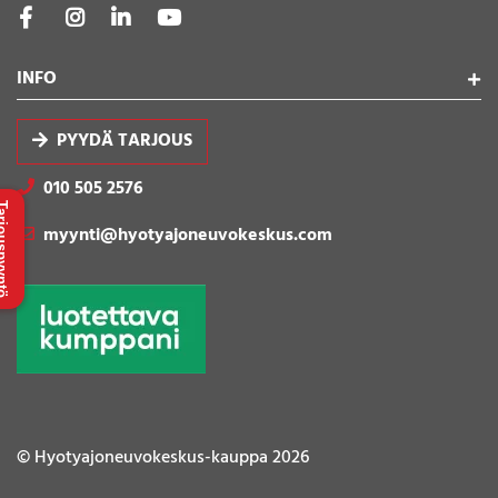
INFO
PYYDÄ TARJOUS
010 505 2576
uspyyntö
myynti@hyotyajoneuvokeskus.com
© Hyotyajoneuvokeskus-kauppa 2026