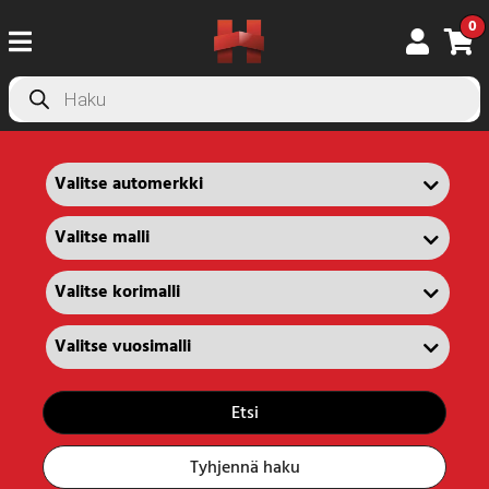
0
Products
search
Etsi
Tyhjennä haku