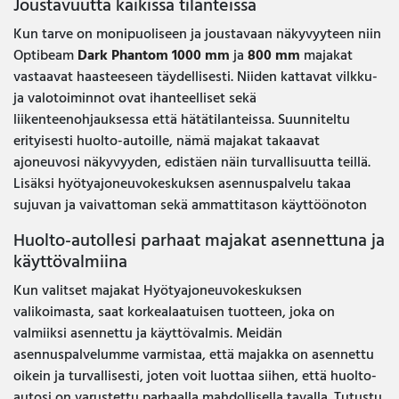
Joustavuutta kaikissa tilanteissa
Kun tarve on monipuoliseen ja joustavaan näkyvyyteen niin
Optibeam
Dark Phantom 1000 mm
ja
800 mm
majakat
vastaavat haasteeseen täydellisesti. Niiden kattavat vilkku-
ja valotoiminnot ovat ihanteelliset sekä
liikenteenohjauksessa että hätätilanteissa. Suunniteltu
erityisesti huolto-autoille, nämä majakat takaavat
ajoneuvosi näkyvyyden, edistäen näin turvallisuutta teillä.
Lisäksi hyötyajoneuvokeskuksen asennuspalvelu takaa
sujuvan ja vaivattoman sekä ammattitason käyttöönoton
Huolto-autollesi parhaat majakat asennettuna ja
käyttövalmiina
Kun valitset majakat Hyötyajoneuvokeskuksen
valikoimasta, saat korkealaatuisen tuotteen, joka on
valmiiksi asennettu ja käyttövalmis. Meidän
asennuspalvelumme varmistaa, että majakka on asennettu
oikein ja turvallisesti, joten voit luottaa siihen, että huolto-
autosi on varustettu parhaalla mahdollisella tavalla. Tutustu