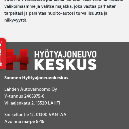
valikoimaamme ja valitse majakka, joka vastaa parhaiten
tarpeitasi ja parantaa huolto-autosi turvallisuutta ja
näkyvyyttä.
uspyyntö
Suomen Hyötyajoneuvokeskus
Lahden Autoverhoomo Oy
Y-tunnus 2465975-8
Viilaajankatu 2, 15520 LAHTI
Sinikellontie 12, 01300 VANTAA
Avoinna ma-pe 8-16