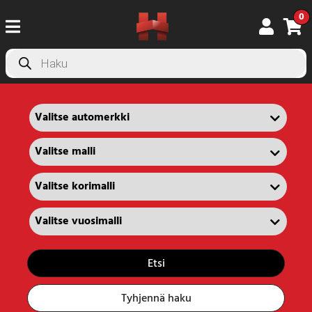
0
Products
search
Etsi
Tyhjennä haku