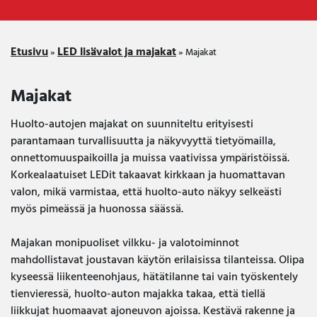
Etusivu
LED lisävalot ja majakat
»
»
Majakat
Majakat
Huolto-autojen majakat on suunniteltu erityisesti
parantamaan turvallisuutta ja näkyvyyttä tietyömailla,
onnettomuuspaikoilla ja muissa vaativissa ympäristöissä.
Korkealaatuiset LEDit takaavat kirkkaan ja huomattavan
valon, mikä varmistaa, että huolto-auto näkyy selkeästi
myös pimeässä ja huonossa säässä.
Majakan monipuoliset vilkku- ja valotoiminnot
mahdollistavat joustavan käytön erilaisissa tilanteissa. Olipa
kyseessä liikenteenohjaus, hätätilanne tai vain työskentely
tienvieressä, huolto-auton majakka takaa, että tiellä
liikkujat huomaavat ajoneuvon ajoissa. Kestävä rakenne ja