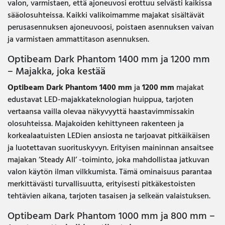
valon, varmistaen, että ajoneuvosi erottuu selvästi kaikissa
sääolosuhteissa. Kaikki valikoimamme majakat sisältävät
perusasennuksen ajoneuvoosi, poistaen asennuksen vaivan
ja varmistaen ammattitason asennuksen.
Optibeam Dark Phantom 1400 mm ja 1200 mm
– Majakka, joka kestää
Optibeam Dark Phantom 1400 mm
ja
1200 mm
majakat
edustavat LED-majakkateknologian huippua, tarjoten
vertaansa vailla olevaa näkyvyyttä haastavimmissakin
olosuhteissa. Majakoiden kehittyneen rakenteen ja
korkealaatuisten LEDien ansiosta ne tarjoavat pitkäikäisen
ja luotettavan suorituskyvyn. Erityisen maininnan ansaitsee
majakan ’Steady All’ -toiminto, joka mahdollistaa jatkuvan
valon käytön ilman vilkkumista. Tämä ominaisuus parantaa
merkittävästi turvallisuutta, erityisesti pitkäkestoisten
tehtävien aikana, tarjoten tasaisen ja selkeän valaistuksen.
Optibeam Dark Phantom 1000 mm ja 800 mm –