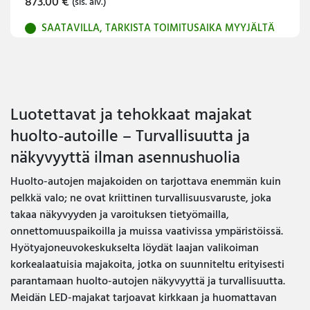
873.00
€
(sis. alv.)
SAATAVILLA, TARKISTA TOIMITUSAIKA MYYJÄLTÄ
Luotettavat ja tehokkaat majakat
huolto-autoille – Turvallisuutta ja
näkyvyyttä ilman asennushuolia
Huolto-autojen majakoiden on tarjottava enemmän kuin
pelkkä valo; ne ovat kriittinen turvallisuusvaruste, joka
takaa näkyvyyden ja varoituksen tietyömailla,
onnettomuuspaikoilla ja muissa vaativissa ympäristöissä.
Hyötyajoneuvokeskukselta löydät laajan valikoiman
korkealaatuisia majakoita, jotka on suunniteltu erityisesti
parantamaan huolto-autojen näkyvyyttä ja turvallisuutta.
Meidän LED-majakat tarjoavat kirkkaan ja huomattavan