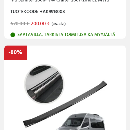
MB Sprinter 2006- VW Crafter 2007-2016 L2 MWB
TUOTEKOODI: HAK9913008
Original
Current
670.00
€
200.00
€
(sis. alv.)
price
price
SAATAVILLA, TARKISTA TOIMITUSAIKA MYYJÄLTÄ
was:
is:
670.00 €.
200.00 €.
-80%