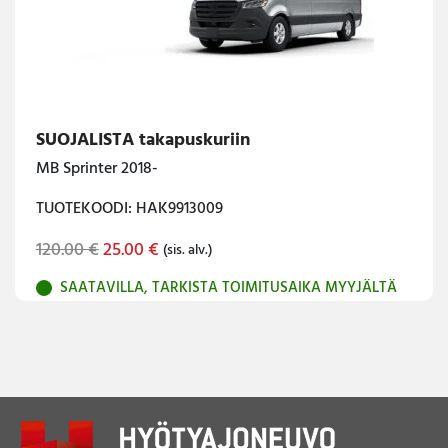
SUOJALISTA takapuskuriin
MB Sprinter 2018-
TUOTEKOODI: HAK9913009
Original
Current
120.00
€
25.00
€
(sis. alv.)
price
price
SAATAVILLA, TARKISTA TOIMITUSAIKA MYYJÄLTÄ
was:
is:
120.00 €.
25.00 €.