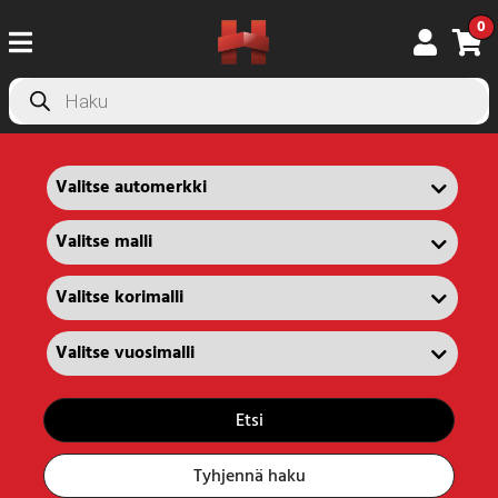
0
Products
search
Etsi
Tyhjennä haku