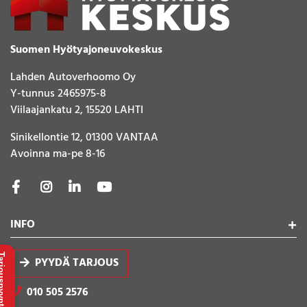
Suomen Hyötyajoneuvokeskus
Lahden Autoverhoomo Oy
Y-tunnus 2465975-8
Viilaajankatu 2, 15520 LAHTI
Sinikellontie 12, 01300 VANTAA
Avoinna ma-pe 8-16
INFO
uspyyntö
PYYDÄ TARJOUS
010 505 2576