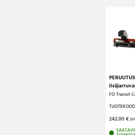
PERUUTU
lisäjarruva
FO Transit 
TUOTEKOODI
242.00
€
(si
SAATAVI