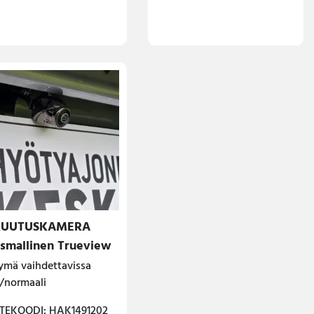
RUUTUSKAMERA
ismallinen Trueview
ymä vaihdettavissa
i/normaali
TEKOODI: HAK1491202