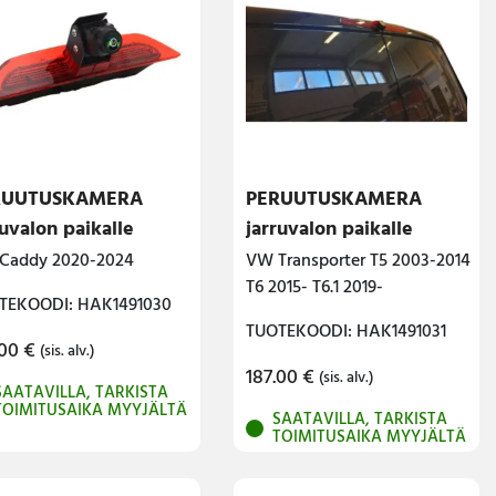
RUUTUSKAMERA
PERUUTUSKAMERA
ruvalon paikalle
jarruvalon paikalle
Caddy 2020-2024
VW Transporter T5 2003-2014
T6 2015- T6.1 2019-
TEKOODI: HAK1491030
TUOTEKOODI: HAK1491031
.00
€
(sis. alv.)
187.00
€
(sis. alv.)
SAATAVILLA, TARKISTA
TOIMITUSAIKA MYYJÄLTÄ
SAATAVILLA, TARKISTA
TOIMITUSAIKA MYYJÄLTÄ