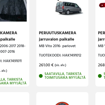
SKAMERA
PERUUTUSKAMERA
PE
 paikalle
jarruvalon paikalle
jar
 2006-2017 2018-
MB Vito 2016- pariovet
MB V
2007-2016
TUOTEKOODI: HAK1491012
TUO
: HAK1491011
261.00
€
268
(sis. alv.)
. alv.)
SAATAVILLA, TARKISTA
TOIMITUSAIKA MYYJÄLTÄ
LLA, TARKISTA
SAIKA MYYJÄLTÄ