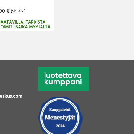
.00
€
(sis. alv.)
SAATAVILLA, TARKISTA
TOIMITUSAIKA MYYJÄLTÄ
eskus.com