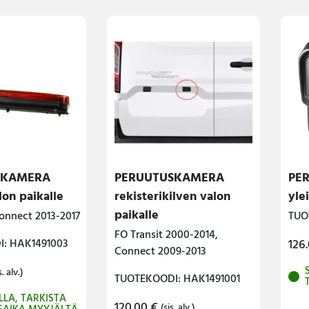
SKAMERA
PERUUTUSKAMERA
PE
lon paikalle
rekisterikilven valon
yle
paikalle
Connect 2013-2017
TUO
FO Transit 2000-2014,
: HAK1491003
126
Connect 2009-2013
s. alv.)
TUOTEKOODI: HAK1491001
LLA, TARKISTA
120.00
€
(sis. alv.)