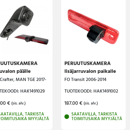
RUUTUSKAMERA
PERUUTUSKAMERA
ruvalon päälle
lisäjarruvalon paikalle
Crafter, MAN TGE 2017-
FO Transit 2006-2014
TEKOODI: HAK1491029
TUOTEKOODI: HAK1491002
.00
€
187.00
€
(sis. alv.)
(sis. alv.)
SAATAVILLA, TARKISTA
SAATAVILLA, TARKISTA
TOIMITUSAIKA MYYJÄLTÄ
TOIMITUSAIKA MYYJÄLTÄ