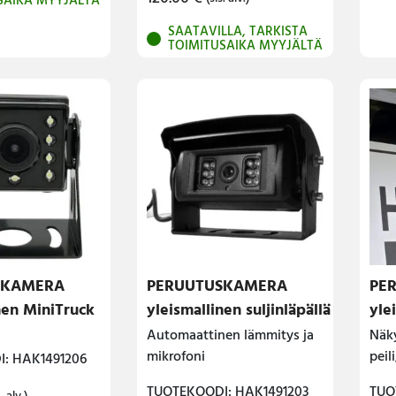
SAIKA MYYJÄLTÄ
SAATAVILLA, TARKISTA
TOIMITUSAIKA MYYJÄLTÄ
SKAMERA
PERUUTUSKAMERA
PE
nen MiniTruck
yleismallinen suljinläpällä
yle
Automaattinen lämmitys ja
Näk
mikrofoni
peil
: HAK1491206
TUOTEKOODI: HAK1491203
TUO