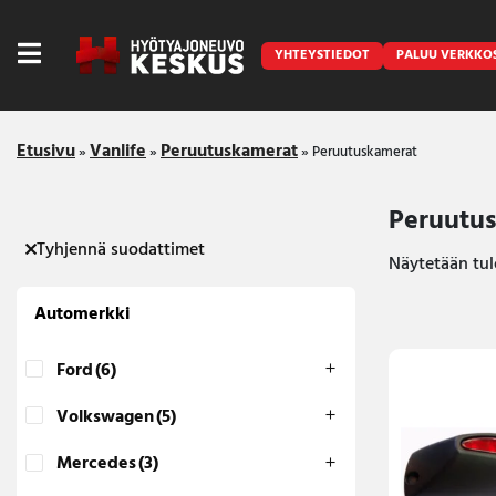
YHTEYSTIEDOT
PALUU VERKKO
Etusivu
Vanlife
Peruutuskamerat
»
»
»
Peruutuskamerat
Peruutu
Tyhjennä suodattimet
Caravan
Näytetään tul
Front Runner
Automerkki
Keraamiset pinnoitukset
Ford
(6)
LED lisävalot ja majakat
Volkswagen
(5)
Outlet
Mercedes
(3)
Vanlife