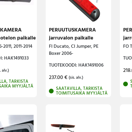
SKAMERA
PERUUTUSKAMERA
PE
kotelon paikalle
jarruvalon paikalle
jar
6-2011, 2011-2014
FI Ducato, CI Jumper, PE
FO T
Boxer 2006-
: HAK1491033
TUO
TUOTEKOODI: HAK1491006
218
. alv.)
237.00
€
(sis. alv.)
LLA, TARKISTA
SAIKA MYYJÄLTÄ
SAATAVILLA, TARKISTA
TOIMITUSAIKA MYYJÄLTÄ