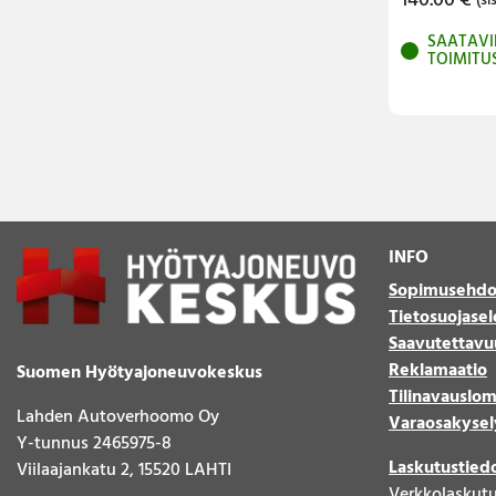
140.00
€
(sis
SAATAVI
TOIMITU
INFO
Sopimusehdo
Tietosuojasel
Saavutettavu
Reklamaatio
Suomen Hyötyajoneuvokeskus
Tilinavauslo
Lahden Autoverhoomo Oy
Varaosakysel
Y-tunnus 2465975-8
Laskutustied
Viilaajankatu 2, 15520 LAHTI
Verkkolaskut