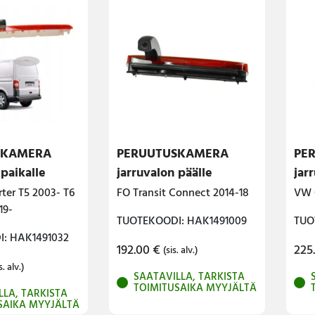
SKAMERA
PERUUTUSKAMERA
PE
 paikalle
jarruvalon päälle
jar
ter T5 2003- T6
FO Transit Connect 2014-18
VW 
19-
TUOTEKOODI: HAK1491009
TUO
: HAK1491032
192.00
€
225
(sis. alv.)
s. alv.)
SAATAVILLA, TARKISTA
TOIMITUSAIKA MYYJÄLTÄ
LLA, TARKISTA
SAIKA MYYJÄLTÄ