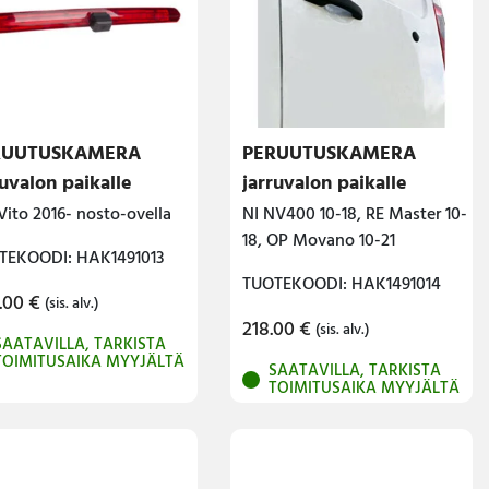
RUUTUSKAMERA
PERUUTUSKAMERA
ruvalon paikalle
jarruvalon paikalle
ito 2016- nosto-ovella
NI NV400 10-18, RE Master 10-
18, OP Movano 10-21
TEKOODI: HAK1491013
TUOTEKOODI: HAK1491014
.00
€
(sis. alv.)
218.00
€
(sis. alv.)
SAATAVILLA, TARKISTA
TOIMITUSAIKA MYYJÄLTÄ
SAATAVILLA, TARKISTA
TOIMITUSAIKA MYYJÄLTÄ