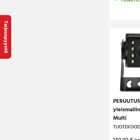
TOIMITU
Tarjouspyyntö
PERUUTU
yleismalli
Multi
TUOTEKOODI