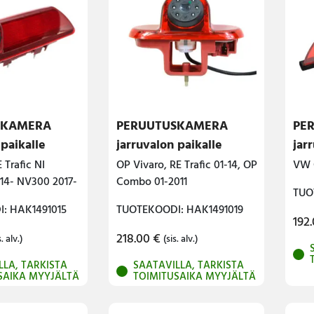
SKAMERA
PERUUTUSKAMERA
PE
 paikalle
jarruvalon paikalle
jar
 Trafic NI
OP Vivaro, RE Trafic 01-14, OP
VW 
014- NV300 2017-
Combo 01-2011
TUO
: HAK1491015
TUOTEKOODI: HAK1491019
192
218.00
€
s. alv.)
(sis. alv.)
LLA, TARKISTA
SAATAVILLA, TARKISTA
SAIKA MYYJÄLTÄ
TOIMITUSAIKA MYYJÄLTÄ