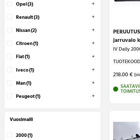
Opel
(3)
Lava-autojen tuotteet
Renault
(3)
Pakettiautotuotteet
Nissan
(2)
PERUUTU
jarruvalo 
Citroen
(1)
IV Daily 200
Fiat
(1)
TUOTEKOODI
Iveco
(1)
218.00
€
(sis
Man
(1)
SAATAVI
TOIMITU
Peugeot
(1)
Vuosimalli
2000
(1)