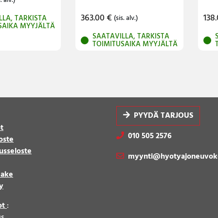
. alv.)
363.00
€
138
LLA, TARKISTA
(sis. alv.)
SAIKA MYYJÄLTÄ
SAATAVILLA, TARKISTA
TOIMITUSAIKA MYYJÄLTÄ
PYYDÄ TARJOUS
t
010 505 2576
oste
usseloste
myynti@hyotyajoneuvok
make
y
ot
:
us