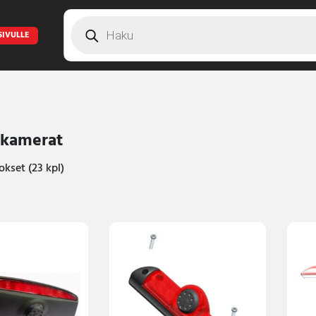
Products
search
SIVULLE
skamerat
okset (23 kpl)