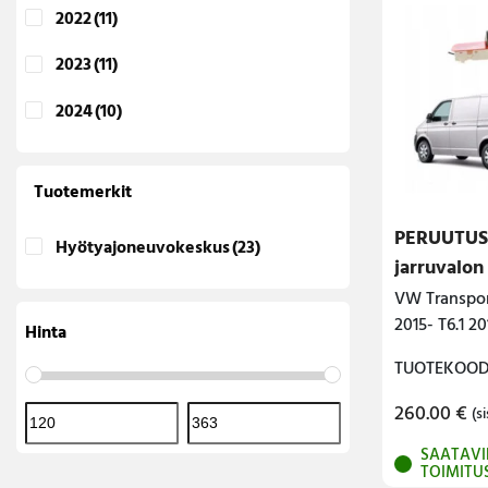
2022
(11)
2023
(11)
2024
(10)
Tuotemerkit
PERUUTU
Hyötyajoneuvokeskus
(23)
jarruvalon
VW Transpor
2015- T6.1 20
Hinta
TUOTEKOODI
260.00
€
(si
SAATAVI
TOIMITU