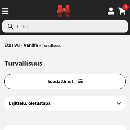
0
Products
search
Etusivu
Vanlife
»
»
Turvallisuus
Turvallisuus
Suodattimet