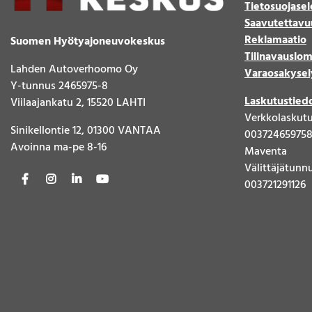
Tietosuojasel
Saavutettavu
Reklamaatio
Suomen Hyötyajoneuvokeskus
Tilinavauslo
Lahden Autoverhoomo Oy
Varaosakysel
Y-tunnus 2465975-8
Laskutustied
Viilaajankatu 2, 15520 LAHTI
Verkkolaskut
Sinikellontie 12, 01300 VANTAA
00372465975
Avoinna ma-pe 8-16
Maventa
Välittäjätunn
003721291126