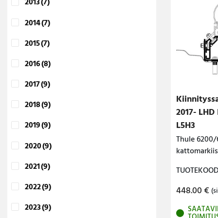
2013
(7)
2014
(7)
2015
(7)
2016
(8)
2017
(9)
Kiinnityss
2018
(9)
2017- LHD 
L5H3
2019
(9)
Thule 6200/
2020
(9)
kattomarkiis
2021
(9)
TUOTEKOODI
2022
(9)
448.00
€
(si
2023
(9)
SAATAVI
TOIMITU