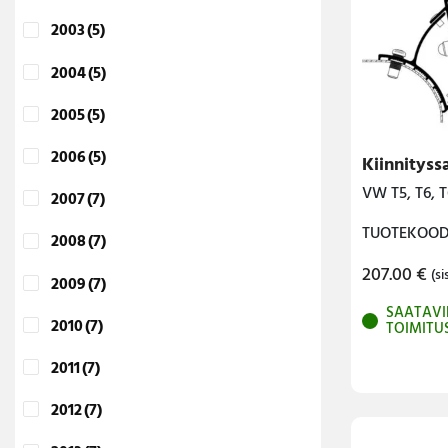
2003
(5)
2004
(5)
2005
(5)
2006
(5)
Kiinnityss
VW T5, T6, T6
2007
(7)
TUOTEKOODI
2008
(7)
207.00
€
(si
2009
(7)
SAATAVI
2010
(7)
TOIMITU
2011
(7)
2012
(7)