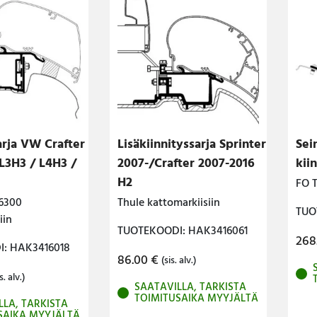
arja VW Crafter
Lisäkiinnityssarja Sprinter
Sei
L3H3 / L4H3 /
2007-/Crafter 2007-2016
kii
H2
FO 
6300
Thule kattomarkiisiin
TUO
iin
TUOTEKOODI: HAK3416061
268
: HAK3416018
86.00
€
(sis. alv.)
s. alv.)
SAATAVILLA, TARKISTA
TOIMITUSAIKA MYYJÄLTÄ
LLA, TARKISTA
SAIKA MYYJÄLTÄ