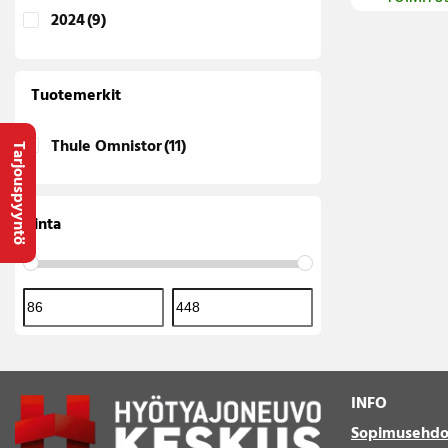
2024
(9)
Tuotemerkit
Thule Omnistor
(11)
Tarjouspyyntö
Hinta
INFO
Sopimusehdo