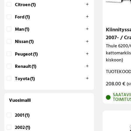
Citroen
(1)
Lava-autojen tuotteet
Ford
(1)
Pakettiautotuotteet
Kiinnityss
Man
(1)
2007- / Cr
Nissan
(1)
Thule 6200/
kattomarkiis
Peugeot
(1)
kiskoon)
Renault
(1)
TUOTEKOODI
Toyota
(1)
208.00
€
(si
SAATAVI
TOIMITU
Vuosimalli
2001
(1)
2002
(1)