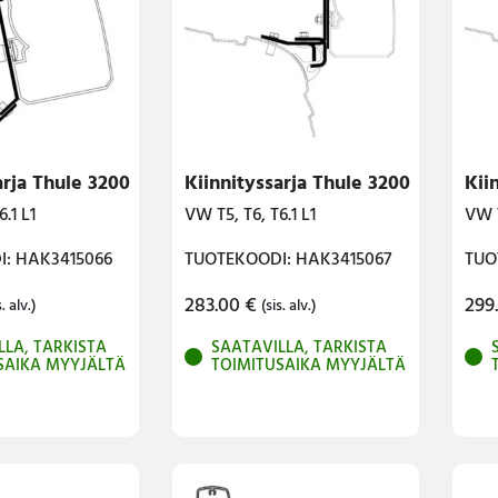
arja Thule 3200
Kiinnityssarja Thule 3200
Kii
.1 L1
VW T5, T6, T6.1 L1
VW T
: HAK3415066
TUOTEKOODI: HAK3415067
TUO
283.00
€
299
s. alv.)
(sis. alv.)
LLA, TARKISTA
SAATAVILLA, TARKISTA
SAIKA MYYJÄLTÄ
TOIMITUSAIKA MYYJÄLTÄ