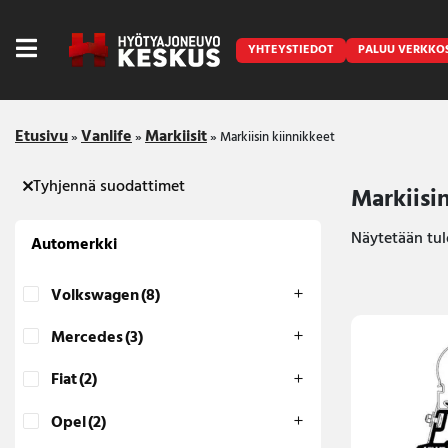
YHTEYSTIEDOT
PALUU VERKKO
Etusivu
Vanlife
Markiisit
»
»
»
Markiisin kiinnikkeet
Tyhjennä suodattimet
Markiisi
Caravan
Näytetään tulo
Automerkki
Front Runner
Volkswagen
(8)
Keraamiset pinnoitukset
Mercedes
(3)
LED lisävalot ja majakat
Fiat
(2)
Outlet
Opel
(2)
Vanlife