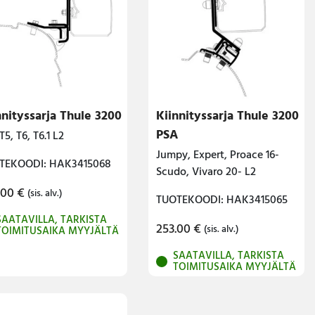
nnityssarja Thule 3200
Kiinnityssarja Thule 3200
PSA
5, T6, T6.1 L2
Jumpy, Expert, Proace 16-
TEKOODI: HAK3415068
Scudo, Vivaro 20- L2
.00
€
(sis. alv.)
TUOTEKOODI: HAK3415065
SAATAVILLA, TARKISTA
253.00
€
(sis. alv.)
TOIMITUSAIKA MYYJÄLTÄ
SAATAVILLA, TARKISTA
TOIMITUSAIKA MYYJÄLTÄ