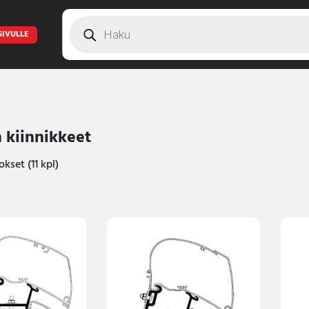
Products
search
SIVULLE
n kiinnikkeet
kset (11 kpl)