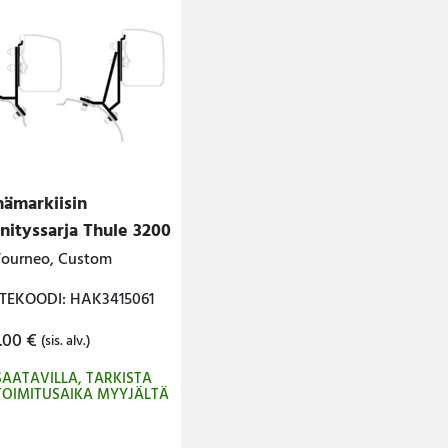
nämarkiisin
nnityssarja Thule 3200
Tourneo, Custom
TEKOODI: HAK3415061
.00
€
(sis. alv.)
SAATAVILLA, TARKISTA
TOIMITUSAIKA MYYJÄLTÄ