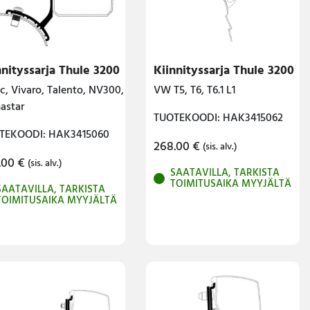
nnityssarja Thule 3200
Kiinnityssarja Thule 3200
ic, Vivaro, Talento, NV300,
VW T5, T6, T6.1 L1
astar
TUOTEKOODI: HAK3415062
TEKOODI: HAK3415060
268.00
€
(sis. alv.)
.00
€
(sis. alv.)
SAATAVILLA, TARKISTA
TOIMITUSAIKA MYYJÄLTÄ
SAATAVILLA, TARKISTA
TOIMITUSAIKA MYYJÄLTÄ