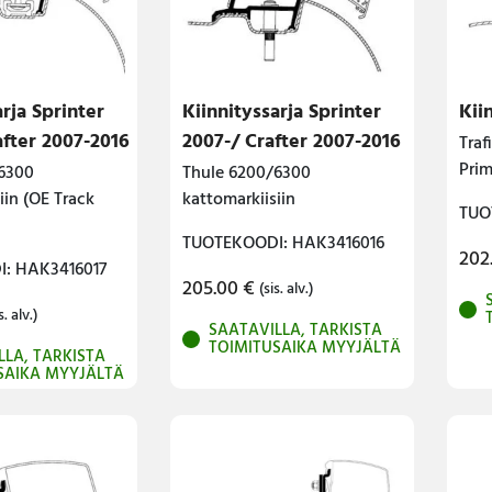
arja Sprinter
Kiinnityssarja Sprinter
Kii
after 2007-2016
2007-/ Crafter 2007-2016
Traf
Prim
6300
Thule 6200/6300
iin (OE Track
kattomarkiisiin
TUO
TUOTEKOODI: HAK3416016
202
: HAK3416017
205.00
€
(sis. alv.)
s. alv.)
SAATAVILLA, TARKISTA
TOIMITUSAIKA MYYJÄLTÄ
LLA, TARKISTA
SAIKA MYYJÄLTÄ