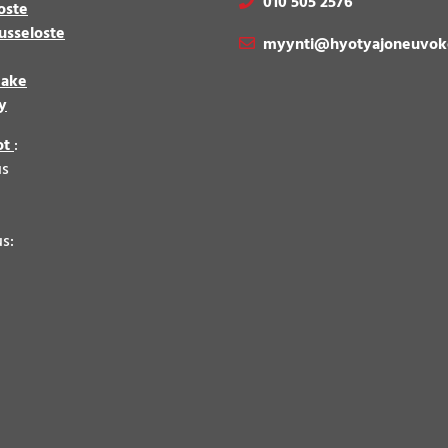
010 505 2576
oste
usseloste
myynti@hyotyajoneuvok
make
y
ot
:
us
8
us: