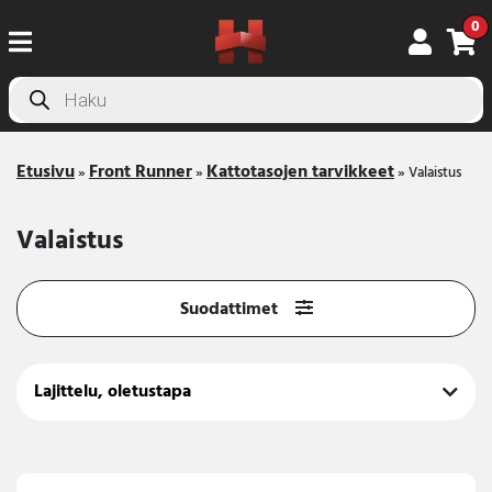
0
Products
search
Etusivu
Front Runner
Kattotasojen tarvikkeet
»
»
»
Valaistus
Valaistus
Suodattimet