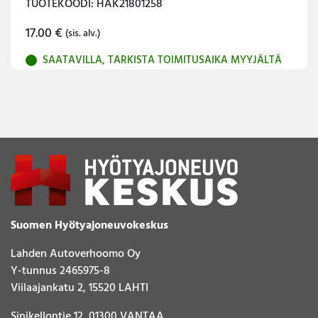
TUOTEKOODI: HAK21801258
17.00
€
(sis. alv.)
SAATAVILLA, TARKISTA TOIMITUSAIKA MYYJÄLTÄ
Suomen Hyötyajoneuvokeskus
Lahden Autoverhoomo Oy
Y-tunnus 2465975-8
Viilaajankatu 2, 15520 LAHTI
Sinikellontie 12, 01300 VANTAA