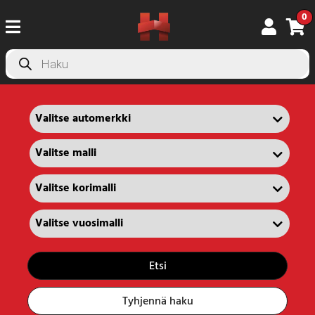
0
Products
search
Etsi
Tyhjennä haku