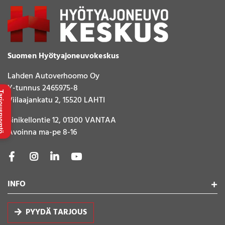
Suomen Hyötyajoneuvokeskus
Lahden Autoverhoomo Oy
Y-tunnus 2465975-8
uspyyntö
Viilaajankatu 2, 15520 LAHTI
Sinikellontie 12, 01300 VANTAA
Avoinna ma-pe 8-16
INFO
PYYDÄ TARJOUS