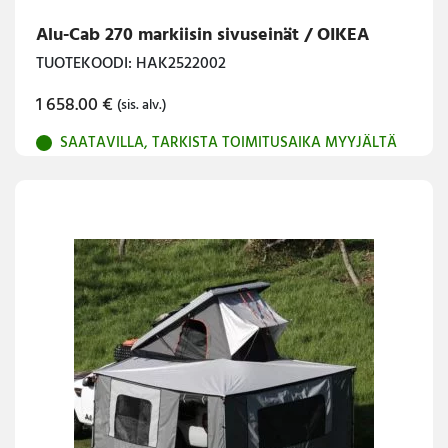
Alu-Cab 270 markiisin sivuseinät / OIKEA
TUOTEKOODI: HAK2522002
1 658.00
€
(sis. alv.)
SAATAVILLA, TARKISTA TOIMITUSAIKA MYYJÄLTÄ