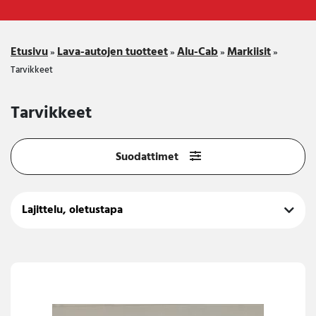
Etusivu
Lava-autojen tuotteet
Alu-Cab
Markiisit
»
»
»
»
Tarvikkeet
Tarvikkeet
Suodattimet