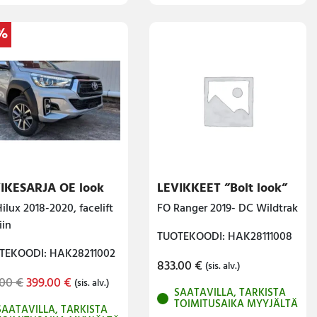
%
IKESARJA OE look
LEVIKKEET ”Bolt look”
ilux 2018-2020, facelift
FO Ranger 2019- DC Wildtrak
iin
TUOTEKOODI: HAK28111008
TEKOODI: HAK28211002
833.00
€
(sis. alv.)
Original
Current
.00
€
399.00
€
(sis. alv.)
SAATAVILLA, TARKISTA
price
price
TOIMITUSAIKA MYYJÄLTÄ
SAATAVILLA, TARKISTA
was:
is: