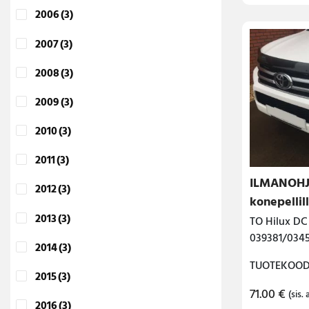
2006
(3)
2007
(3)
2008
(3)
2009
(3)
2010
(3)
2011
(3)
ILMANOHJ
2012
(3)
konepellil
2013
(3)
TO Hilux DC
039381/03
2014
(3)
TUOTEKOODI
2015
(3)
71.00
€
(sis. 
2016
(3)