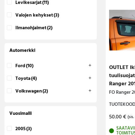
Levikesarjat
(11)
Lava-autojen tuotteet
Valojen kehykset
(3)
Pakettiautotuotteet
Ilmanohjaimet
(2)
Automerkki
Ford
(10)
OUTLET Ik
tuulisuoja
Toyota
(4)
Ranger 20
Volkswagen
(2)
FO Ranger 2
TUOTEKOODI
Vuosimalli
50.00
€
(sis.
SAATAVI
2005
(3)
TOIMITU