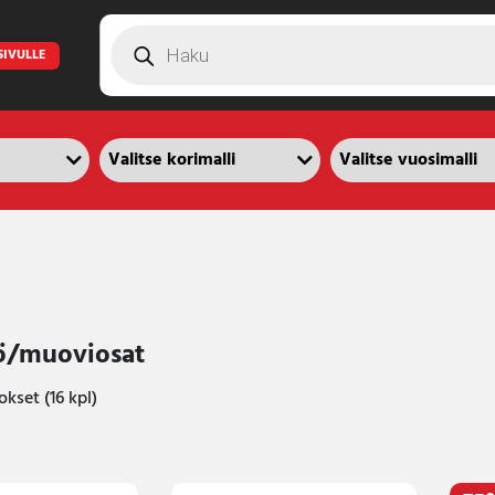
Products
search
SIVULLE
ö/muoviosat
kset (16 kpl)