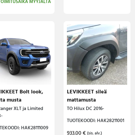
TOIMITUSAIKA MYYJÄLTÄ
615.00 €.
399.00 €.
IKKEET Bolt look,
LEVIKKEET sileä
ta musta
mattamusta
anger XLT ja Limited
TO Hilux DC 2016-
3-
TUOTEKOODI: HAK28211001
TEKOODI: HAK28111009
933.00
€
(sis. alv.)