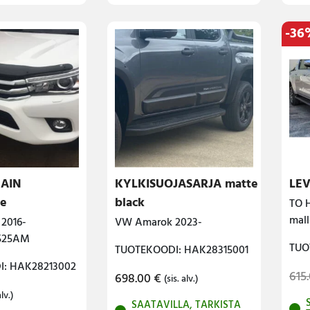
-36
AIN
KYLKISUOJASARJA matte
LEV
le
black
TO H
mall
 2016-
VW Amarok 2023-
4525AM
TUO
TUOTEKOODI: HAK28315001
: HAK28213002
615
698.00
€
(sis. alv.)
alv.)
SAATAVILLA, TARKISTA