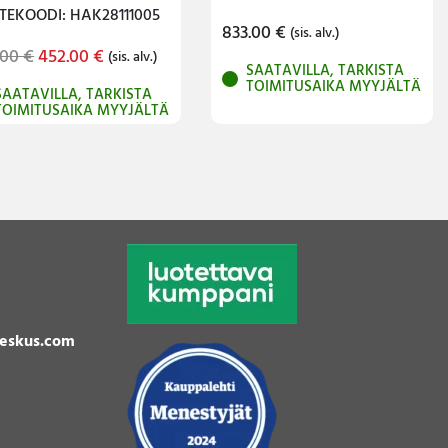
TEKOODI: HAK28111005
833.00
€
(sis. alv.)
Original
Current
.00
€
452.00
€
(sis. alv.)
SAATAVILLA, TARKISTA
price
price
TOIMITUSAIKA MYYJÄLTÄ
SAATAVILLA, TARKISTA
was:
is:
TOIMITUSAIKA MYYJÄLTÄ
833.00 €.
452.00 €.
eskus.com