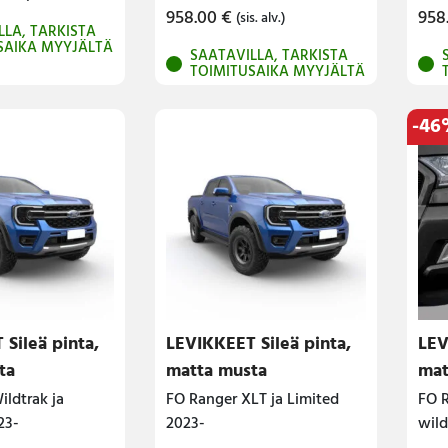
958.00
€
958
(sis. alv.)
LLA, TARKISTA
SAIKA MYYJÄLTÄ
SAATAVILLA, TARKISTA
TOIMITUSAIKA MYYJÄLTÄ
-46
Sileä pinta,
LEVIKKEET Sileä pinta,
LEV
ta
matta musta
mat
ldtrak ja
FO Ranger XLT ja Limited
FO R
23-
2023-
wild