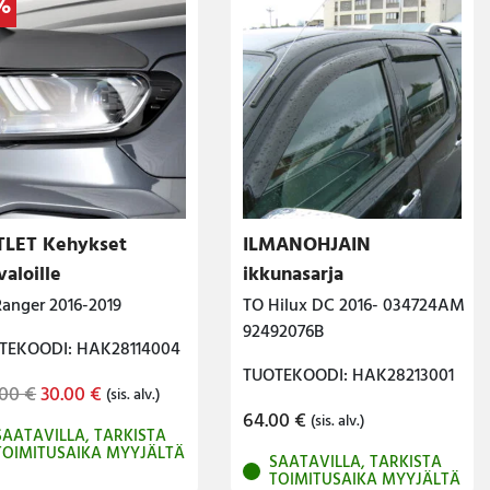
%
LET Kehykset
ILMANOHJAIN
valoille
ikkunasarja
anger 2016-2019
TO Hilux DC 2016- 034724AM
92492076B
TEKOODI: HAK28114004
TUOTEKOODI: HAK28213001
Original
Current
.00
€
30.00
€
(sis. alv.)
price
price
64.00
€
(sis. alv.)
SAATAVILLA, TARKISTA
was:
is:
TOIMITUSAIKA MYYJÄLTÄ
SAATAVILLA, TARKISTA
120.00 €.
30.00 €.
TOIMITUSAIKA MYYJÄLTÄ