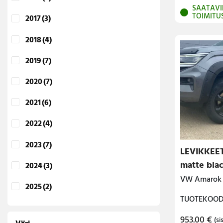
SAATAVI
TOIMITU
2017
(3)
2018
(4)
2019
(7)
2020
(7)
2021
(6)
2022
(4)
2023
(7)
LEVIKKEET
matte bla
2024
(3)
VW Amarok 
2025
(2)
TUOTEKOODI
953.00
€
(sis