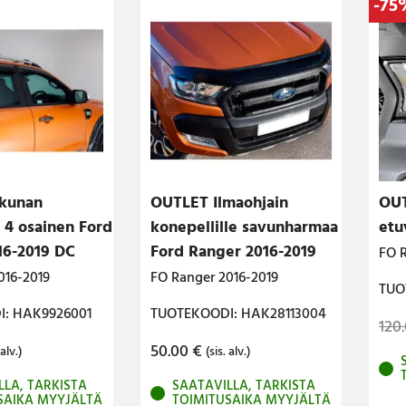
-75
kunan
OUTLET Ilmaohjain
OUT
t 4 osainen Ford
konepellille savunharmaa
etu
16-2019 DC
Ford Ranger 2016-2019
FO R
016-2019
FO Ranger 2016-2019
TUO
: HAK9926001
TUOTEKOODI: HAK28113004
120
50.00
€
 alv.)
(sis. alv.)
LLA, TARKISTA
SAATAVILLA, TARKISTA
SAIKA MYYJÄLTÄ
TOIMITUSAIKA MYYJÄLTÄ