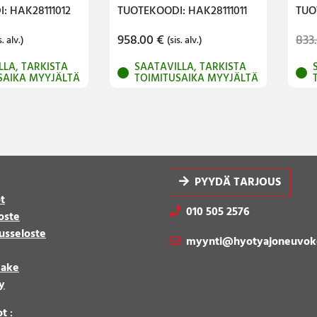
: HAK28111012
TUOTEKOODI: HAK28111011
TUO
958.00
€
833
s. alv.)
(sis. alv.)
LLA, TARKISTA
SAATAVILLA, TARKISTA
SAIKA MYYJÄLTÄ
TOIMITUSAIKA MYYJÄLTÄ
PYYDÄ TARJOUS
t
010 505 2576
oste
usseloste
myynti@hyotyajoneuvok
make
y
ot
: