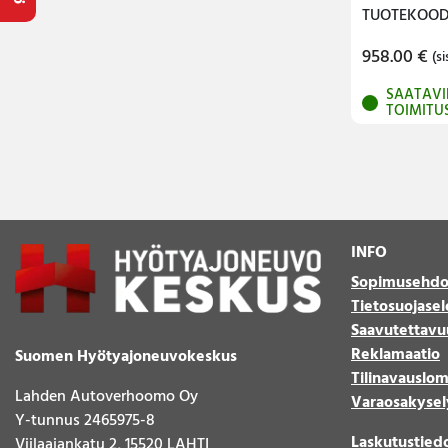
TUOTEKOODI
958.00
€
(si
SAATAVI
TOIMITU
INFO
Sopimusehdo
Tietosuojasel
Saavutettavu
Reklamaatio
Suomen Hyötyajoneuvokeskus
Tilinavauslo
Lahden Autoverhoomo Oy
Varaosakysel
Y-tunnus 2465975-8
Laskutustied
Viilaajankatu 2, 15520 LAHTI