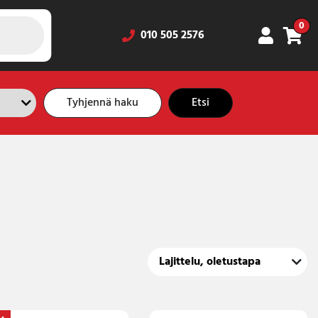
0
010 505 2576
Tyhjennä haku
Etsi