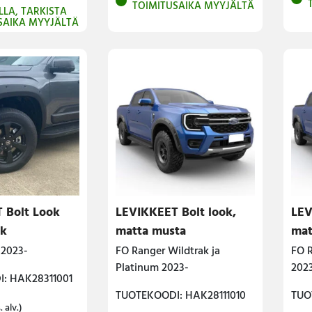
TOIMITUSAIKA MYYJÄLTÄ
LLA, TARKISTA
SAIKA MYYJÄLTÄ
 Bolt Look
LEVIKKEET Bolt look,
LEV
ck
matta musta
mat
2023-
FO Ranger Wildtrak ja
FO R
Platinum 2023-
202
: HAK28311001
TUOTEKOODI: HAK28111010
TUO
. alv.)