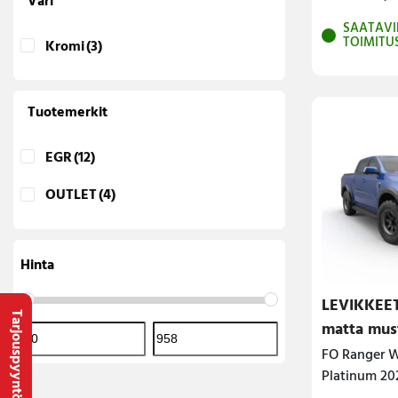
Väri
SAATAVI
TOIMITU
Kromi
(3)
Tuotemerkit
EGR
(12)
OUTLET
(4)
Hinta
LEVIKKEET 
Tarjouspyyntö
matta mus
FO Ranger Wi
Platinum 20