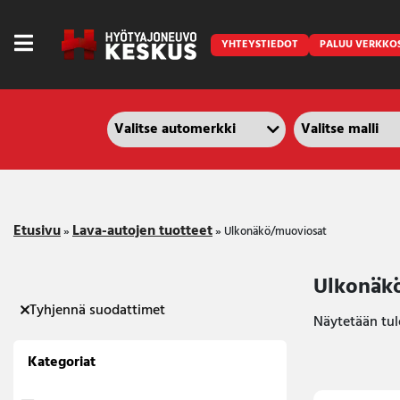
YHTEYSTIEDOT
PALUU VERKKO
Caravan
Etusivu
Lava-autojen tuotteet
»
»
Ulkonäkö/muoviosat
Front Runner
Keraamiset pinnoitukset
Ulkonäk
Tyhjennä suodattimet
LED lisävalot ja majakat
Näytetään tulo
Outlet
Kategoriat
Vanlife