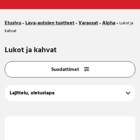
Etusivu
Lava-autojen tuotteet
Varaosat
Alpha
»
»
»
»
Lukot ja
kahvat
Lukot ja kahvat
Suodattimet