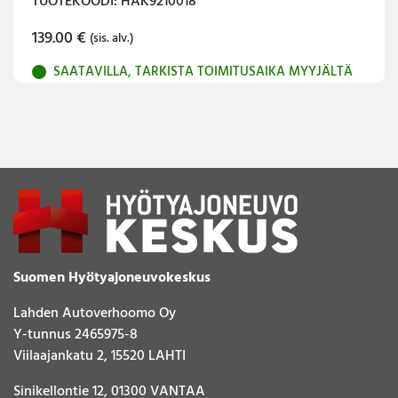
TUOTEKOODI: HAK9210018
139.00
€
(sis. alv.)
SAATAVILLA, TARKISTA TOIMITUSAIKA MYYJÄLTÄ
Suomen Hyötyajoneuvokeskus
Lahden Autoverhoomo Oy
Y-tunnus 2465975-8
Viilaajankatu 2, 15520 LAHTI
Sinikellontie 12, 01300 VANTAA