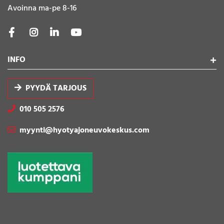
Avoinna ma-pe 8-16
INFO
PYYDÄ TARJOUS
010 505 2576
myynti@hyotyajoneuvokeskus.com