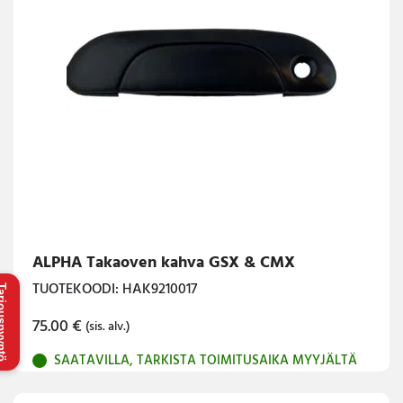
ALPHA Takaoven kahva GSX & CMX
TUOTEKOODI: HAK9210017
uspyyntö
75.00
€
(sis. alv.)
SAATAVILLA, TARKISTA TOIMITUSAIKA MYYJÄLTÄ