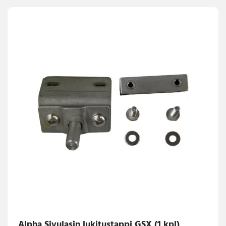
Alpha Sivulasin lukitustappi GSX (1 kpl)