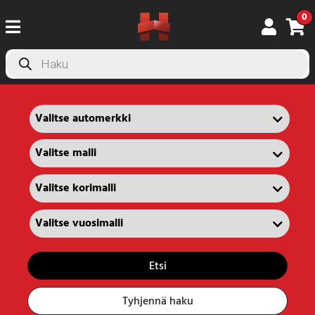
0
Products
search
Etsi
Tyhjennä haku