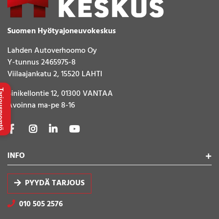
Suomen Hyötyajoneuvokeskus
Lahden Autoverhoomo Oy
Y-tunnus 2465975-8
Viilaajankatu 2, 15520 LAHTI
Sinikellontie 12, 01300 VANTAA
uspyyntö
Avoinna ma-pe 8-16
INFO
PYYDÄ TARJOUS
010 505 2576