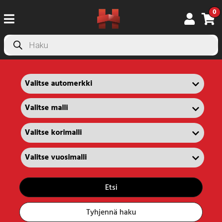
0
Products
search
Etsi
Tyhjennä haku