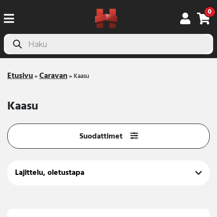
0
Products
search
Etusivu
Caravan
»
»
Kaasu
Kaasu
Suodattimet