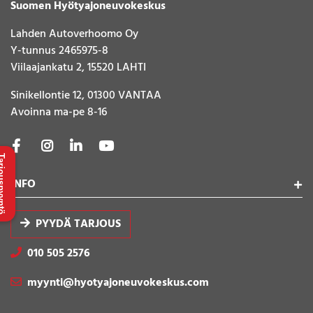
Suomen Hyötyajoneuvokeskus
Lahden Autoverhoomo Oy
Y-tunnus 2465975-8
Viilaajankatu 2, 15520 LAHTI
Sinikellontie 12, 01300 VANTAA
Avoinna ma-pe 8-16
uspyyntö
INFO
PYYDÄ TARJOUS
010 505 2576
myynti@hyotyajoneuvokeskus.com