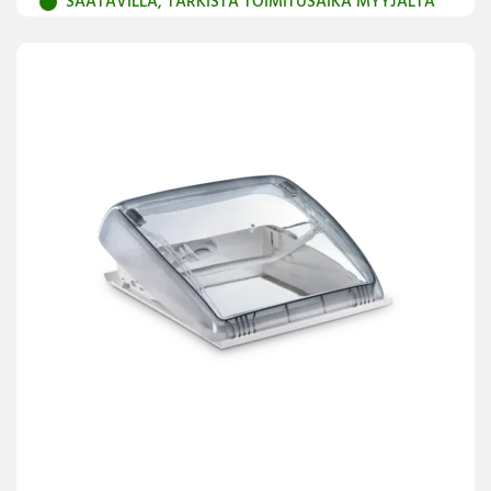
SAATAVILLA, TARKISTA TOIMITUSAIKA MYYJÄLTÄ