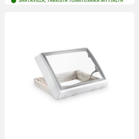
SAATAVILLA, TARKISTA TOIMITUSAIKA MYYJÄLTÄ