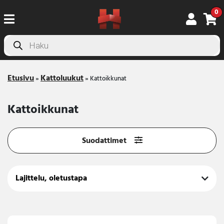
0
Products
search
Etusivu
Kattoluukut
»
»
Kattoikkunat
Kattoikkunat
Suodattimet