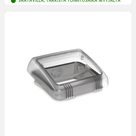
SAATAVILLA, TARKISTA TOIMITUSAIKA MYYJÄLTÄ