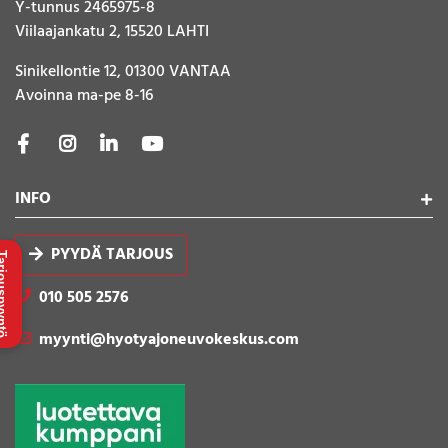
Y-tunnus 2465975-8
Viilaajankatu 2, 15520 LAHTI
Sinikellontie 12, 01300 VANTAA
Avoinna ma-pe 8-16
INFO
PYYDÄ TARJOUS
uspyyntö
010 505 2576
myynti@hyotyajoneuvokeskus.com