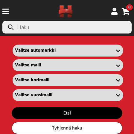
0
Products
search
Etsi
Tyhjennä haku