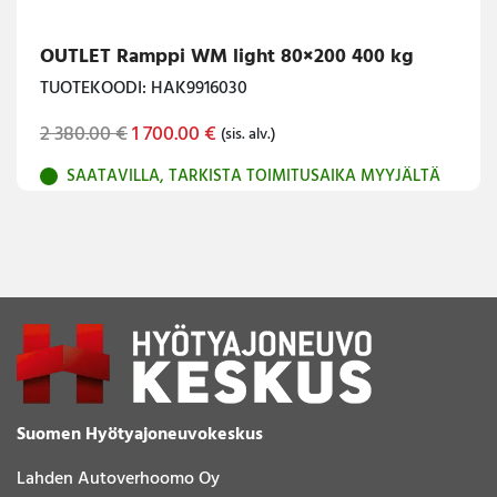
OUTLET Ramppi WM light 80×200 400 kg
TUOTEKOODI: HAK9916030
Original
Current
2 380.00
€
1 700.00
€
(sis. alv.)
price
price
SAATAVILLA, TARKISTA TOIMITUSAIKA MYYJÄLTÄ
was:
is:
2
1
380.00 €.
700.00 €.
Suomen Hyötyajoneuvokeskus
Lahden Autoverhoomo Oy