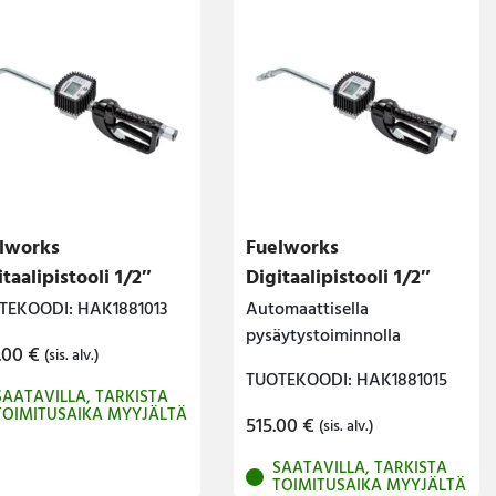
lworks
Fuelworks
itaalipistooli 1/2″
Digitaalipistooli 1/2″
TEKOODI: HAK1881013
Automaattisella
pysäytystoiminnolla
.00
€
(sis. alv.)
TUOTEKOODI: HAK1881015
SAATAVILLA, TARKISTA
TOIMITUSAIKA MYYJÄLTÄ
515.00
€
(sis. alv.)
SAATAVILLA, TARKISTA
TOIMITUSAIKA MYYJÄLTÄ