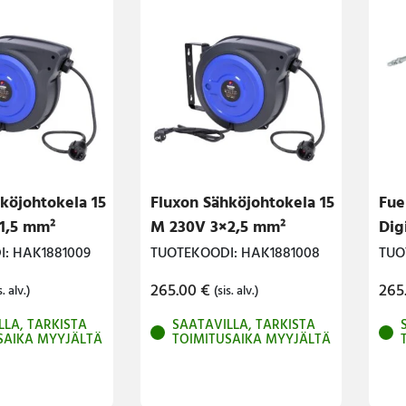
köjohtokela 15
Fluxon Sähköjohtokela 15
Fue
1,5 mm²
M 230V 3×2,5 mm²
Dig
: HAK1881009
TUOTEKOODI: HAK1881008
TUO
265.00
€
265
s. alv.)
(sis. alv.)
LLA, TARKISTA
SAATAVILLA, TARKISTA
SAIKA MYYJÄLTÄ
TOIMITUSAIKA MYYJÄLTÄ