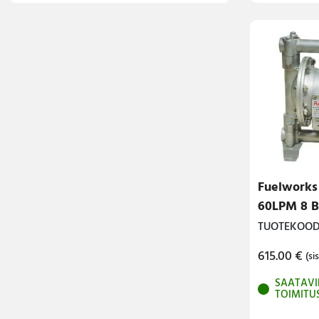
Fuelwork
60LPM 8 B
TUOTEKOODI
615.00
€
(sis
SAATAVI
TOIMITU