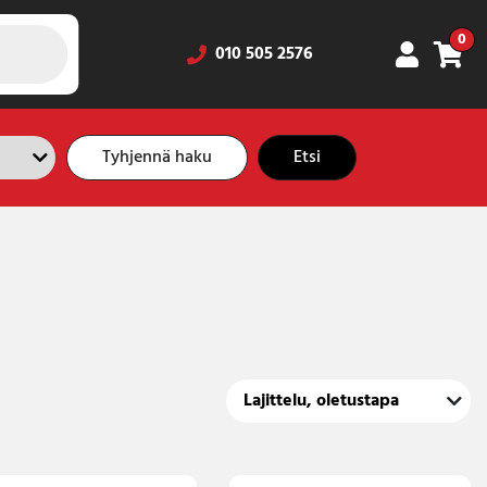
0
010 505 2576
Tyhjennä haku
Etsi