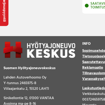
Tarjouspyyntö
SAATAVI
TOIMITU
INFO
Sopimusehdo
Tietosuojasel
Saavutettavu
Reklamaatio
Suomen Hyötyajoneuvokeskus
Tilinavauslo
Lahden Autoverhoomo Oy
Varaosakysel
Y-tunnus 2465975-8
Laskutustied
Viilaajankatu 2, 15520 LAHTI
Verkkolaskut
Sinikellontie 12, 01300 VANTAA
00372465975
Avoinna ma-pe 8-16