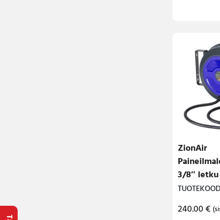
ZionAir
Paineilmal
3/8″ letku
TUOTEKOODI
240.00
€
(si