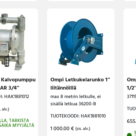
s Kalvopumppu
Ompi Letkukelarunko 1″
Omp
AR 3/4″
liitännöillä
1/2″
: HAK1881012
max 8 metrin letkulle, ei
3711
sisällä letkua 36200-B
TUO
. alv.)
TUOTEKOODI: HAK1881010
LLA, TARKISTA
655
SAIKA MYYJÄLTÄ
1 000.00
€
(sis. alv.)