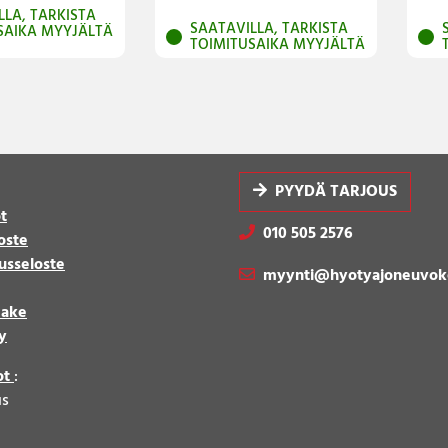
LLA, TARKISTA
SAATAVILLA, TARKISTA
SAIKA MYYJÄLTÄ
TOIMITUSAIKA MYYJÄLTÄ
PYYDÄ TARJOUS
t
010 505 2576
oste
usseloste
myynti@hyotyajoneuvok
make
y
ot
:
us
8