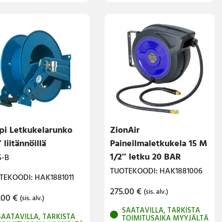
i Letkukelarunko
ZionAir
 liitännöillä
Paineilmaletkukela 15 M
1/2″ letku 20 BAR
5-B
TUOTEKOODI: HAK1881006
TEKOODI: HAK1881011
275.00
€
(sis. alv.)
.00
€
(sis. alv.)
SAATAVILLA, TARKISTA
SAATAVILLA, TARKISTA
TOIMITUSAIKA MYYJÄLTÄ