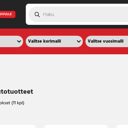
Products
search
SIVULLE
totuotteet
kset (11 kpl)