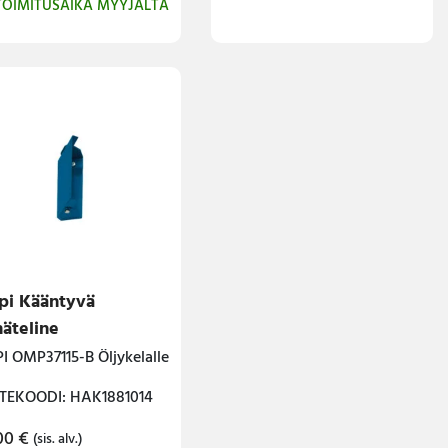
TOIMITUSAIKA MYYJÄLTÄ
i Kääntyvä
näteline
 OMP37115-B Öljykelalle
TEKOODI: HAK1881014
.00
€
(sis. alv.)