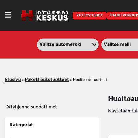
YHTEYSTIEDOT
PALUU VERKKO
Caravan
Etusivu
Pakettiautotuotteet
»
»
Huoltoautotuotteet
Front Runner
Keraamiset pinnoitukset
Huoltoau
Tyhjennä suodattimet
LED lisävalot ja majakat
Näytetään tulo
Outlet
Kategoriat
Vanlife