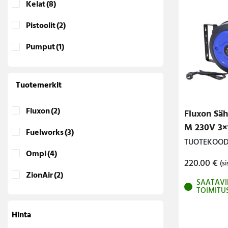
Kelat
(8)
Lava-autojen tuotteet
Pistoolit
(2)
Pakettiautotuotteet
Pumput
(1)
Tuotemerkit
Fluxon
(2)
Fluxon Säh
M 230V 3×
Fuelworks
(3)
TUOTEKOODI
Ompi
(4)
220.00
€
(si
ZionAir
(2)
SAATAVI
TOIMITU
Hinta