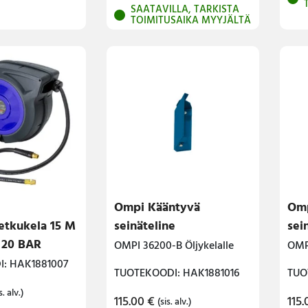
SAATAVILLA, TARKISTA
TOIMITUSAIKA MYYJÄLTÄ
Ompi Kääntyvä
Omp
etkukela 15 M
seinäteline
sei
 20 BAR
OMPI 36200-B Öljykelalle
OMPI
: HAK1881007
TUOTEKOODI: HAK1881016
TUO
s. alv.)
115.00
€
115
(sis. alv.)