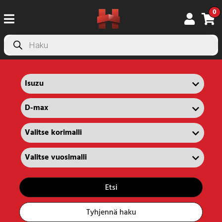
0
Products
search
Etsi
Tyhjennä haku