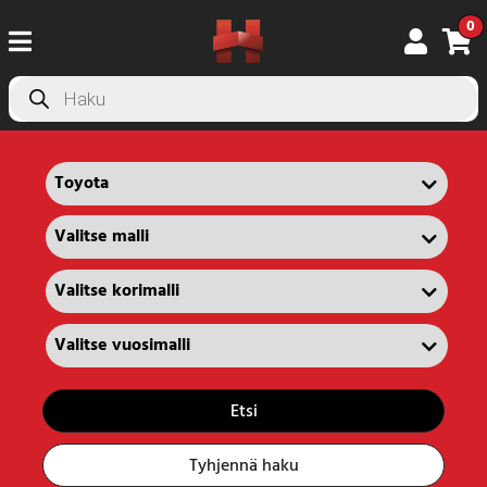
0
Products
search
Etsi
Tyhjennä haku