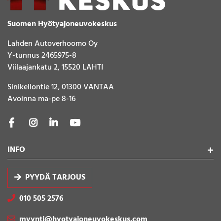
Suomen Hyötyajoneuvokeskus
Lahden Autoverhoomo Oy
Y-tunnus 2465975-8
Viilaajankatu 2, 15520 LAHTI
Sinikellontie 12, 01300 VANTAA
Avoinna ma-pe 8-16
INFO
PYYDÄ TARJOUS
010 505 2576
myynti@hyotyajoneuvokeskus.com