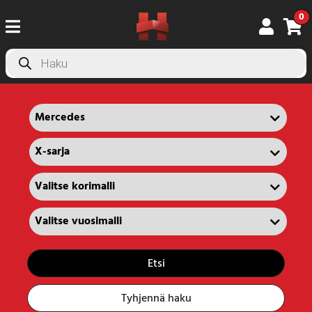
0
Products
search
Etsi
Tyhjennä haku