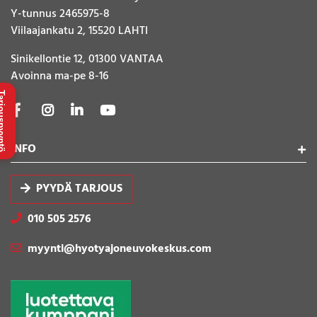
Y-tunnus 2465975-8
Viilaajankatu 2, 15520 LAHTI
Sinikellontie 12, 01300 VANTAA
Avoinna ma-pe 8-16
uspyyntö
INFO
PYYDÄ TARJOUS
010 505 2576
myynti@hyotyajoneuvokeskus.com