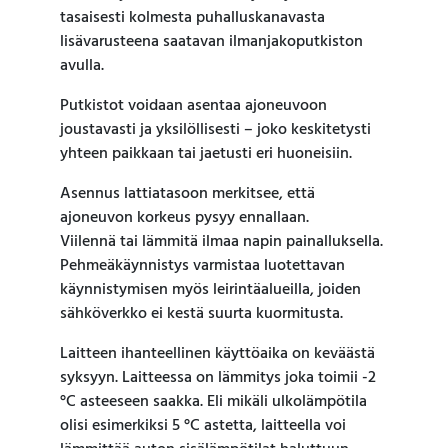
tasaisesti kolmesta puhalluskanavasta
lisävarusteena saatavan ilmanjakoputkiston
avulla.
Putkistot voidaan asentaa ajoneuvoon
joustavasti ja yksilöllisesti – joko keskitetysti
yhteen paikkaan tai jaetusti eri huoneisiin.
Asennus lattiatasoon merkitsee, että
ajoneuvon korkeus pysyy ennallaan.
Viilennä tai lämmitä ilmaa napin painalluksella.
Pehmeäkäynnistys varmistaa luotettavan
käynnistymisen myös leirintäalueilla, joiden
sähköverkko ei kestä suurta kuormitusta.
Laitteen ihanteellinen käyttöaika on keväästä
syksyyn. Laitteessa on lämmitys joka toimii -2
°C asteeseen saakka. Eli mikäli ulkolämpötila
olisi esimerkiksi 5 °C astetta, laitteella voi