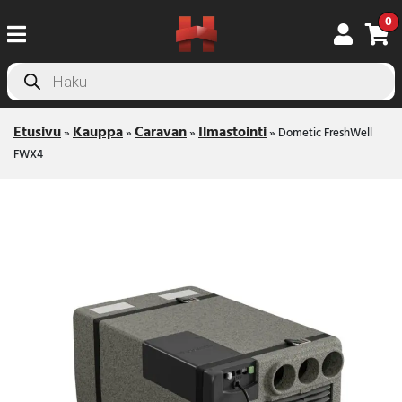
0
Products
search
Etusivu
Kauppa
Caravan
Ilmastointi
»
»
»
»
Dometic FreshWell
FWX4