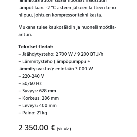
lämmittää auton sisälämpötilat haluttuun
lämpötilaan. -2 °C asteen jälkeen laitteen teho
hiipuu, johtuen kompressoritekniikasta.
Mukana tulee kaukosäädin ja huonelämpötila-
anturi.
Tekniset tiedot:
– Jäähdytysteho: 2 700 W / 9 200 BTU/h
– Lämmitysteho (lämpöpumppu +
lämmitysvastus): enintään 3 000 W
– 220-240 V
– 50/60 Hz
– Syvyys: 628 mm
– Korkeus: 286 mm
– Leveys: 400 mm
– Paino: 21 kg
2 350.00
€
(sis. alv.)