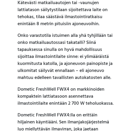
Kätevästi matkailuautojen tai -vaunujen
lattiatason säilytystilaan sijoitettava laite on
tehokas, tilaa säästävä ilmastointiratkaisu
enintään 8 metrin pituisiin ajoneuvoihin.
Onko varastotila istuimen alla yhä tyhjillään tai
onko matkailuautossasi takatalli? Siinä
tapauksessa sinulla on hyvä mahdollisuus
sijoittaa ilmastointilaite sinne: ei ylimääräistä
kuormitusta katolla, ja ajoneuvon painopiste ja
ulkomitat säilyvät ennallaan – eli ajoneuvo
mahtuu edelleen tavallisten autokatosten alle.
Dometic FreshWell FWX4 on markkinoiden
kompaktein lattiatasoon asennettava
ilmastointilaite enintään 2 700 W teholuokassa.
Dometic FreshWell FWX4:lla on erittäin
hiljainen käyntiääni. Sen ilmanjakojärjestelmä
luo miellyttävän ilmavirran, joka jaetaan