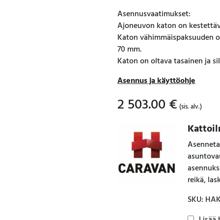
Asennusvaatimukset:
Ajoneuvon katon on kestettävä
Katon vähimmäispaksuuden on
70 mm.
Katon on oltava tasainen ja sil
Asennus ja käyttöohje
2 503.00
€
(sis. alv.)
Kattoi
Asenneta
asuntovau
asennukse
reikä, la
SKU: HA