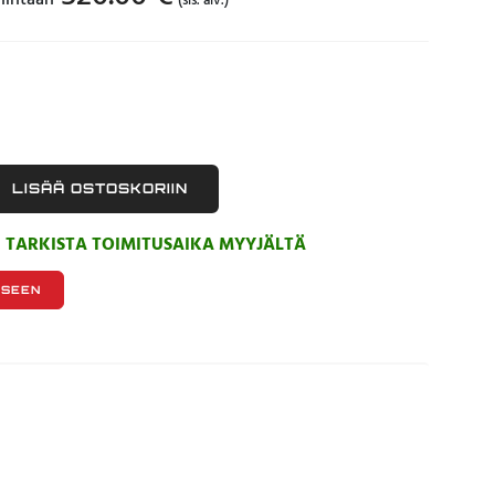
hintaan
(sis. alv.)
LISÄÄ OSTOSKORIIN
, TARKISTA TOIMITUSAIKA MYYJÄLTÄ
KSEEN