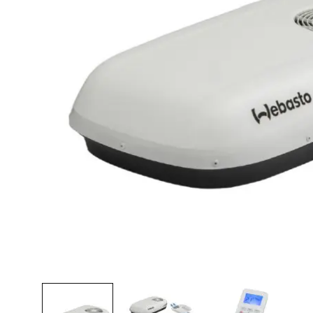
Lava-autojen tuotteet
Pakettiautotuotteet