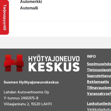
Automerkki
Tarjouspyyntö
Automalli
INFO
Sopimusehdo
Tietosuojasel
Saavutettavu
Reklamaatio
Suomen Hyötyajoneuvokeskus
Tilinavauslo
Lahden Autoverhoomo Oy
Varaosakysel
Y-tunnus 2465975-8
Laskutustied
Viilaajankatu 2, 15520 LAHTI
Verkkolaskut