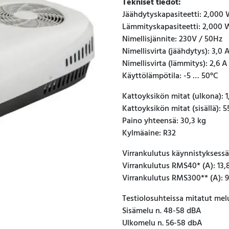
Tekniset tiedot:
Jäähdytyskapasiteetti: 2,000
Lämmityskapasiteetti: 2,000 
Nimellisjännite: 230V / 50Hz
Nimellisvirta (jäähdytys): 3,0 
Nimellisvirta (lämmitys): 2,6 A
Käyttölämpötila: -5 … 50°C
Kattoyksikön mitat (ulkona): 
Kattoyksikön mitat (sisällä): 
Paino yhteensä: 30,3 kg
Kylmäaine: R32
Virrankulutus käynnistyksessä
Virrankulutus RMS40* (A): 13,
Virrankulutus RMS300** (A): 9
Testiolosuhteissa mitatut mel
Sisämelu n. 48-58 dBA
Ulkomelu n. 56-58 dbA