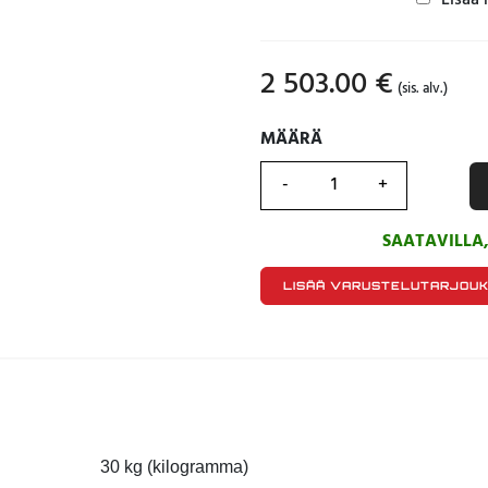
Lisää 
2 503.00
€
(sis. alv.)
MÄÄRÄ
MÄÄRÄ
SAATAVILLA
LISÄÄ VARUSTELUTARJOU
30 kg (kilogramma)