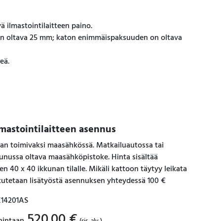
 ilmastointilaitteen paino.
 oltava 25 mm; katon enimmäispaksuuden on oltava
eä.
lmastointilaitteen asennus
an toimivaksi maasähkössä. Matkailuautossa tai
nussa oltava maasähköpistoke. Hinta sisältää
n 40 x 40 ikkunan tilalle. Mikäli kattoon täytyy leikata
skutetaan lisätyöstä asennuksen yhteydessä 100 €
K14201AS
520.00
€