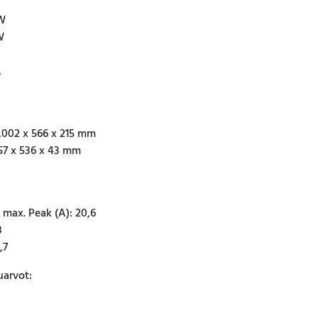
 W
W
A
1,002 x 566 x 215 mm
557 x 536 x 43 mm
 max. Peak (A): 20,6
8
,7
uarvot: