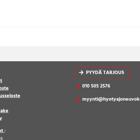
PYYDÄ TARJOUS
t
010 505 2576
oste
usseloste
myynti@hyotyajoneuvok
make
y
ot
:
us