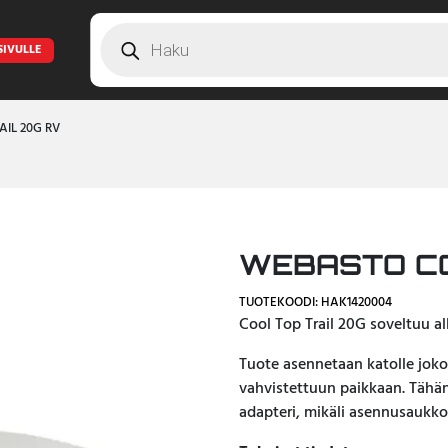
Products
search
SIVULLE
IL 20G RV
WEBASTO CO
TUOTEKOODI: HAK1420004
Cool Top Trail 20G soveltuu al
Tuote asennetaan katolle joko 
vahvistettuun paikkaan. Tähän 
adapteri, mikäli asennusaukko