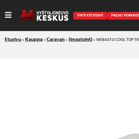
YHTEYSTIEDOT
PALUU VERKKO
Etusivu
Kauppa
Caravan
Ilmastointi
»
»
»
»
WEBASTO COOL TOP TRA
Caravan
Front Runner
Keraamiset pinnoitukset
LED lisävalot ja majakat
Outlet
Vanlife