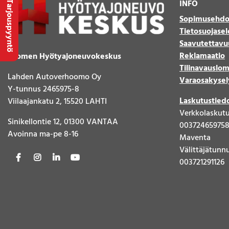
INFO
Tarjouspyyntö
Sopimusehdo
Tietosuojasel
Saavutettavu
Reklamaatio
Suomen Hyötyajoneuvokeskus
Tilinavauslo
Lahden Autoverhoomo Oy
Varaosakysel
Y-tunnus 2465975-8
Laskutustied
Viilaajankatu 2, 15520 LAHTI
Verkkolaskut
Sinikellontie 12, 01300 VANTAA
00372465975
Avoinna ma-pe 8-16
Maventa
Välittäjätunn
003721291126