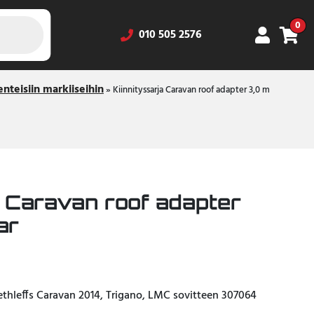
0
010 505 2576
nteisiin markiiseihin
»
Kiinnityssarja Caravan roof adapter 3,0 m
a Caravan roof adapter
ar
Dethleffs Caravan 2014, Trigano, LMC sovitteen 307064