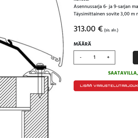
Asennussarja 6- ja 9-sarjan mar
Täysimittainen sovite 3,00 m m
313.00
€
(sis. alv.)
MÄÄRÄ
MÄÄRÄ
SAATAVILLA
LISÄÄ VARUSTELUTARJOU