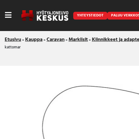
YHTEYSTIEDOT
PALUU VERKKO
Etusivu
Kauppa
Caravan
Markiisit
Kiinnikkeet ja adapte
»
»
»
»
kattomar
Caravan
Front Runner
Keraamiset pinnoitukset
LED lisävalot ja majakat
Outlet
Vanlife