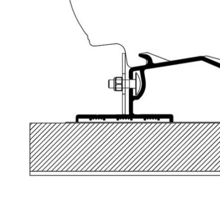
Lava-autojen tuotteet
Pakettiautotuotteet