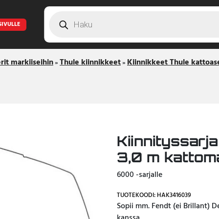
Products
search
SIVULLE
rit markiiseihin
Thule kiinnikkeet
Kiinnikkeet Thule kattoase
»
»
Kiinnityssarj
3,0 m kattom
6000 -sarjalle
TUOTEKOODI: HAK3416039
Sopii mm. Fendt (ei Brillant) 
kanssa.