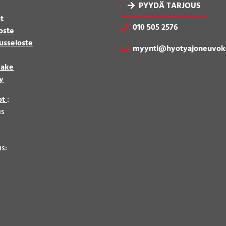
PYYDÄ TARJOUS
t
010 505 2576
oste
usseloste
myynti@hyotyajoneuvok
make
y
ot
:
us
8
us: