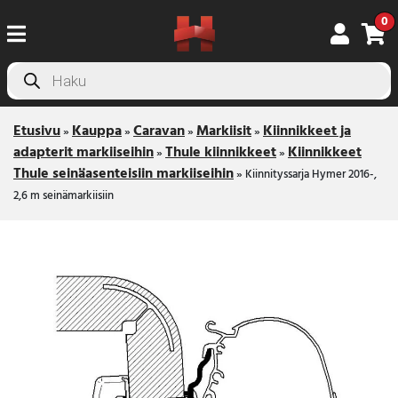
0
Products
search
Etusivu
Kauppa
Caravan
Markiisit
Kiinnikkeet ja
»
»
»
»
adapterit markiiseihin
Thule kiinnikkeet
Kiinnikkeet
»
»
Thule seinäasenteisiin markiiseihin
»
Kiinnityssarja Hymer 2016-,
2,6 m seinämarkiisiin