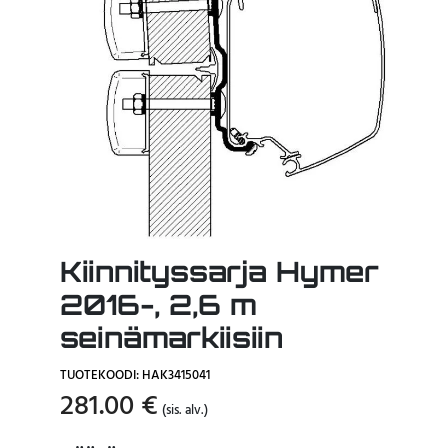
Kiinnityssarja Hymer
2016-, 2,6 m
seinämarkiisiin
TUOTEKOODI: HAK3415041
281.00
€
(sis. alv.)