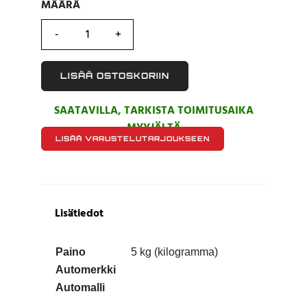
MÄÄRÄ
MÄÄRÄ
LISÄÄ OSTOSKORIIN
SAATAVILLA, TARKISTA TOIMITUSAIKA
MYYJÄLTÄ
LISÄÄ VARUSTELUTARJOUKSEEN
Lisätiedot
Paino
5 kg (kilogramma)
Automerkki
Automalli