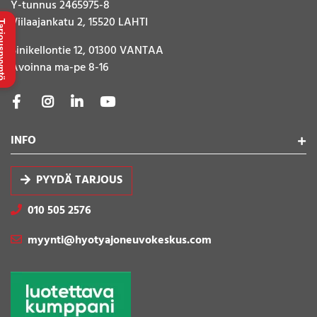
Y-tunnus 2465975-8
Viilaajankatu 2, 15520 LAHTI
uspyyntö
Sinikellontie 12, 01300 VANTAA
Avoinna ma-pe 8-16
INFO
PYYDÄ TARJOUS
010 505 2576
myynti@hyotyajoneuvokeskus.com