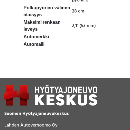
pyörälle
Polkupyörien välinen
28 cm
etäisyys
Maksimi renkaan
2,1" (53 mm)
leveys
Automerkki
Automalli
Suomen Hyötyajoneuvokeskus
Lahden Autoverhoomo Oy