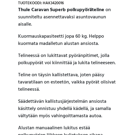
TUOTEKOODI: HAK3420016
Thule Caravan Superb polkupyöräteline
on
suunniteltu asennettavaksi asuntovaunun
aisalle.
Kuormauskapasiteetti jopa 60 kg. Helppo
kuormata madalletun alustan ansiosta.
Telineessä on lukittavat pyöränpitimet, jolla
polkupyörät voi kiinnittää ja lukita telineeseen.
Teline on täysin kallistettava, joten pääsy
tavaratilaan on esteetön, vaikka pyörät olisivat
telineessä.
Säädettävän kallistusjärjestelmän ansiosta
käsittely onnistuu yhdellä kädellä, ja samalla
vältytään myös vahingoittamasta autoa.
Alustan manuaalinen lukitus estää