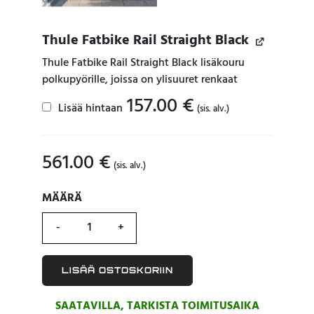
Thule Fatbike Rail Straight Black
Thule Fatbike Rail Straight Black lisäkouru
polkupyörille, joissa on ylisuuret renkaat
157.00
€
Lisää hintaan
(sis. alv.)
561.00
€
(sis. alv.)
MÄÄRÄ
MÄÄRÄ
LISÄÄ OSTOSKORIIN
SAATAVILLA, TARKISTA TOIMITUSAIKA