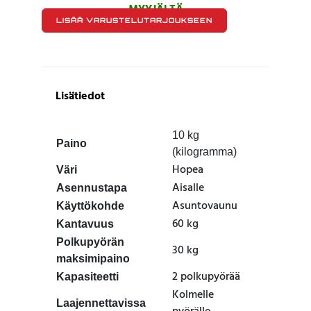
MYYJÄLTÄ
LISÄÄ VARUSTELUTARJOUKSEEN
Lisätiedot
10 kg
Paino
(kilogramma)
Hopea
Väri
Aisalle
Asennustapa
Asuntovaunu
Käyttökohde
60 kg
Kantavuus
Polkupyörän
30 kg
maksimipaino
2 polkupyörää
Kapasiteetti
Kolmelle
Laajennettavissa