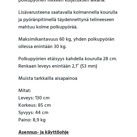
polkupyörien liikkeen kuljetuksen aikana.
Lisävarusteena saatavalla kolmannella kourulla
ja pyöränpitimellä täydennettynä telineeseen
mahtuu kolme polkupyörää.
Maksimikantavuus 60 kg, yhden polkupyörän
ollessa enintään 30 kg.
Polkupyörien etäisyys kahdella kourulla 28 cm.
Renkaan leveys enintään 2,1″ (53 mm)
Muista tarkkailla aisapainoa
Mitat:
Leveys: 130 cm
Korkeus: 85 cm
Syvyys: 44 cm
Paino: 8,9 kg
Asennus- ja käyttöohje