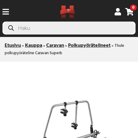
0
Products
search
Etusivu
Kauppa
Caravan
Polkupyörätelineet
»
»
»
»
Thule
polkupyöräteline Caravan Superb