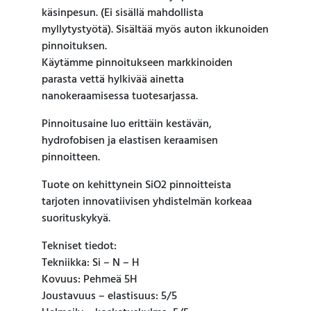
käsinpesun. (Ei sisällä mahdollista
myllytystyötä). Sisältää myös auton ikkunoiden
pinnoituksen.
Käytämme pinnoitukseen markkinoiden
parasta vettä hylkivää ainetta
nanokeraamisessa tuotesarjassa.
Pinnoitusaine luo erittäin kestävän,
hydrofobisen ja elastisen keraamisen
pinnoitteen.
Tuote on kehittynein SiO2 pinnoitteista
tarjoten innovatiivisen yhdistelmän korkeaa
suorituskykyä.
Tekniset tiedot:
Tekniikka: Si – N – H
Kovuus: Pehmeä 5H
Joustavuus – elastisuus: 5/5