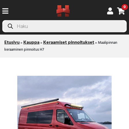
0
Products
search
Etusivu
Kauppa
Keraamiset pinnoitukset
»
»
»
Maalipinnan
keraaminen pinnoitus H7