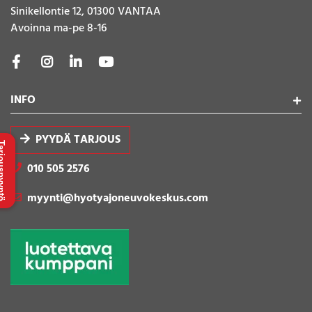
Sinikellontie 12, 01300 VANTAA
Avoinna ma-pe 8-16
INFO
PYYDÄ TARJOUS
uspyyntö
010 505 2576
myynti@hyotyajoneuvokeskus.com