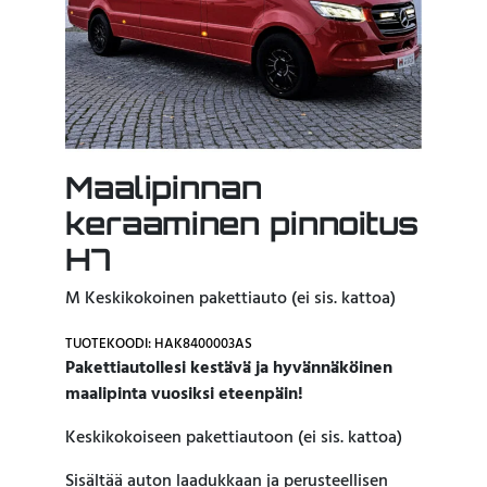
Maalipinnan
keraaminen pinnoitus
H7
M Keskikokoinen pakettiauto (ei sis. kattoa)
TUOTEKOODI: HAK8400003AS
Pakettiautollesi kestävä ja hyvännäköinen
maalipinta vuosiksi eteenpäin!
Keskikokoiseen pakettiautoon (ei sis. kattoa)
Sisältää auton laadukkaan ja perusteellisen