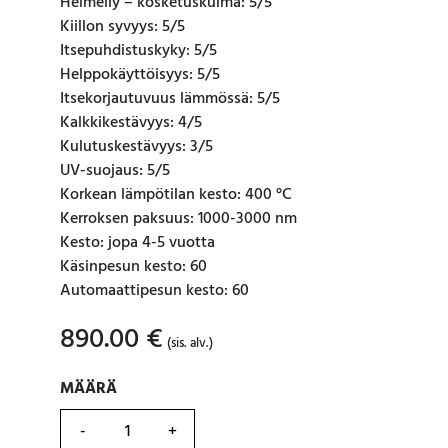
Helmeily – kosketuskulma: 5/5
Kiillon syvyys: 5/5
Itsepuhdistuskyky: 5/5
Helppokäyttöisyys: 5/5
Itsekorjautuvuus lämmössä: 5/5
Kalkkikestävyys: 4/5
Kulutuskestävyys: 3/5
UV-suojaus: 5/5
Korkean lämpötilan kesto: 400 °C
Kerroksen paksuus: 1000-3000 nm
Kesto: jopa 4-5 vuotta
Käsinpesun kesto: 60
Automaattipesun kesto: 60
890.00
€
(sis. alv.)
MÄÄRÄ
MÄÄRÄ