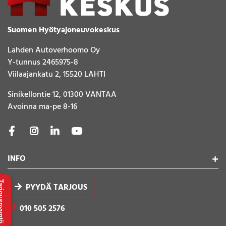
Suomen Hyötyajoneuvokeskus
Lahden Autoverhoomo Oy
Y-tunnus 2465975-8
Viilaajankatu 2, 15520 LAHTI
Sinikellontie 12, 01300 VANTAA
Avoinna ma-pe 8-16
INFO
uspyyntö
PYYDÄ TARJOUS
010 505 2576