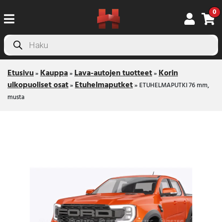
0
Products
search
Etusivu
Kauppa
Lava-autojen tuotteet
Korin
»
»
»
ulkopuoliset osat
Etuhelmaputket
»
»
ETUHELMAPUTKI 76 mm,
musta