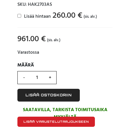
SKU: HAK2703AS
260.00
€
Lisää hintaan
(sis. alv.)
961.00
€
(sis. alv.)
Varastossa
MÄÄRÄ
MÄÄRÄ
LISÄÄ OSTOSKORIIN
SAATAVILLA, TARKISTA TOIMITUSAIKA
MYYJÄLTÄ
LISÄÄ VARUSTELUTARJOUKSEEN