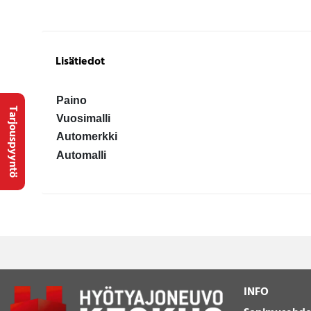
Lisätiedot
Paino
Tarjouspyyntö
Vuosimalli
Automerkki
Automalli
INFO