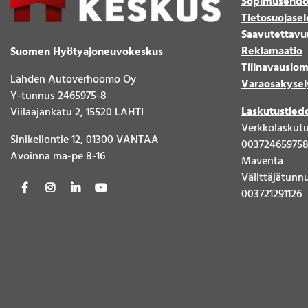
Sopimusehdo
Tietosuojasel
Saavutettavu
Reklamaatio
Suomen Hyötyajoneuvokeskus
Tilinavauslo
Lahden Autoverhoomo Oy
Varaosakysel
Y-tunnus 2465975-8
Laskutustied
Viilaajankatu 2, 15520 LAHTI
Verkkolaskut
Sinikellontie 12, 01300 VANTAA
00372465975
Avoinna ma-pe 8-16
Maventa
Välittäjätunn
003721291126