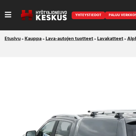
YHTEYSTIEDOT
PALUU VERKKO
Etusivu
Kauppa
Lava-autojen tuotteet
Lavakatteet
Alp
»
»
»
»
Caravan
Front Runner
Keraamiset pinnoitukset
LED lisävalot ja majakat
Outlet
Vanlife