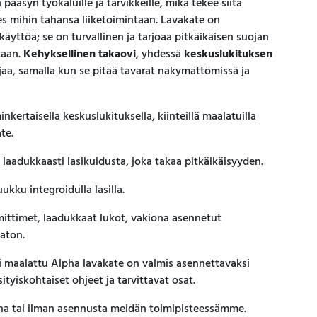
pääsyn työkaluille ja tarvikkeille, mikä tekee siitä
es mihin tahansa liiketoimintaan. Lavakate on
yttöä; se on turvallinen ja tarjoaa pitkäikäisen suojan
taan.
Kehyksellinen takaovi
, yhdessä
keskuslukituksen
jaa, samalla kun se pitää tavarat näkymättömissä ja
inkertaisella keskuslukituksella, kiinteillä maalatuilla
te.
laadukkaasti lasikuidusta, joka takaa pitkäikäisyyden.
ukku integroidulla lasilla.
ittimet, laadukkaat lukot, vakiona asennetut
katon.
si maalattu Alpha lavakate on valmis asennettavaksi
tyiskohtaiset ohjeet ja tarvittavat osat.
una tai ilman asennusta meidän toimipisteessämme.