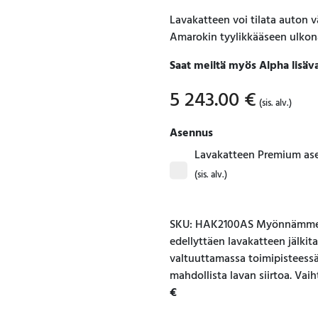
Lavakatteen voi tilata auton 
Amarokin tyylikkääseen ulko
Saat meiltä myös Alpha lisäva
5 243.00
€
(sis. alv.)
Asennus
Lavakatteen Premium as
(sis. alv.)
SKU: HAK2100AS Myönnämme l
edellyttäen lavakatteen jälki
valtuuttamassa toimipisteessä 
mahdollista lavan siirtoa. Vai
€