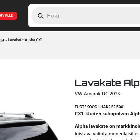
Products
search
SIVULLE
ha
»
Lavakate Alpha CX1
Lavakate Alp
VW Amarok DC 2023-
TUOTEKOODI: HAK213215001
CX1 -Uuden sukupolven Alph
Alpha lavakate on markkinoi
loistava valinta monenlaisille 