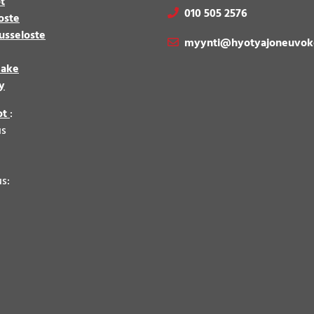
t
010 505 2576
oste
usseloste
myynti@hyotyajoneuvok
make
y
ot
:
us
8
us: