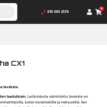
0
010 505 2576
ha CX1
a lavakate.
den laadukkain.
Lasikuidusta valmistettu lavakate on
ammattilaisille, kuten konemiehille ja metsureille. Sen