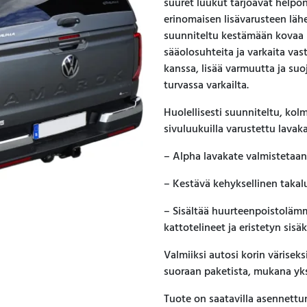
suuret luukut tarjoavat helpon 
erinomaisen lisävarusteen läh
suunniteltu kestämään kovaa kä
sääolosuhteita ja varkaita vas
kanssa, lisää varmuutta ja suo
turvassa varkailta.
Huolellisesti suunniteltu, kolm
sivuluukuilla varustettu lavaka
– Alpha lavakate valmistetaan 
– Kestävä kehyksellinen takalu
– Sisältää huurteenpoistolämm
kattotelineet ja eristetyn sisä
Valmiiksi autosi korin värisek
suoraan paketista, mukana yksi
Tuote on saatavilla asennett