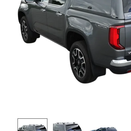
Lava-autojen tuotteet
Pakettiautotuotteet