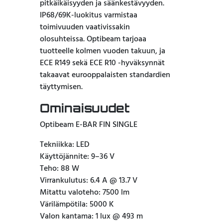
pitkäikäisyyden ja säänkestävyyden.
IP68/69K-luokitus varmistaa
toimivuuden vaativissakin
olosuhteissa. Optibeam tarjoaa
tuotteelle kolmen vuoden takuun, ja
ECE R149 sekä ECE R10 -hyväksynnät
takaavat eurooppalaisten standardien
täyttymisen.
Ominaisuudet
Optibeam E-BAR FIN SINGLE
Tekniikka: LED
Käyttöjännite: 9–36 V
Teho: 88 W
Virrankulutus: 6.4 A @ 13.7 V
Mitattu valoteho: 7500 lm
Värilämpötila: 5000 K
Valon kantama: 1 lux @ 493 m