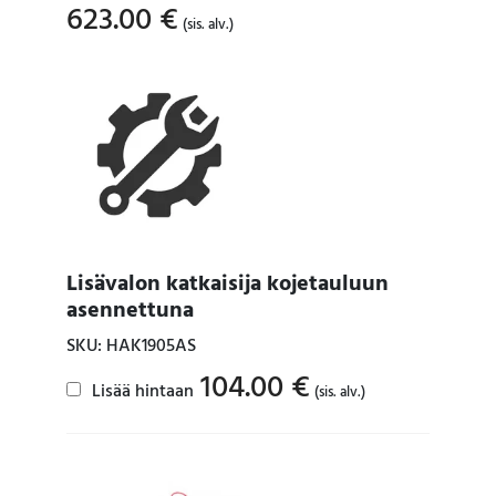
623.00
€
(sis. alv.)
Lisävalon katkaisija kojetauluun
asennettuna
SKU: HAK1905AS
104.00
€
Lisää hintaan
(sis. alv.)