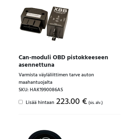
Can-moduli OBD pistokkeeseen
asennettuna
Varmista väyläliittimen tarve auton
maahantuojalta
SKU: HAK1990086AS
223.00
€
Lisää hintaan
(sis. alv.)