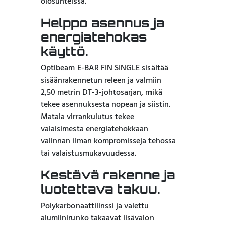
olosuhteissa.
Helppo asennus ja
energiatehokas
käyttö.
Optibeam E-BAR FIN SINGLE sisältää
sisäänrakennetun releen ja valmiin
2,50 metrin DT-3-johtosarjan, mikä
tekee asennuksesta nopean ja siistin.
Matala virrankulutus tekee
valaisimesta energiatehokkaan
valinnan ilman kompromisseja tehossa
tai valaistusmukavuudessa.
Kestävä rakenne ja
luotettava takuu.
Polykarbonaattilinssi ja valettu
alumiinirunko takaavat lisävalon