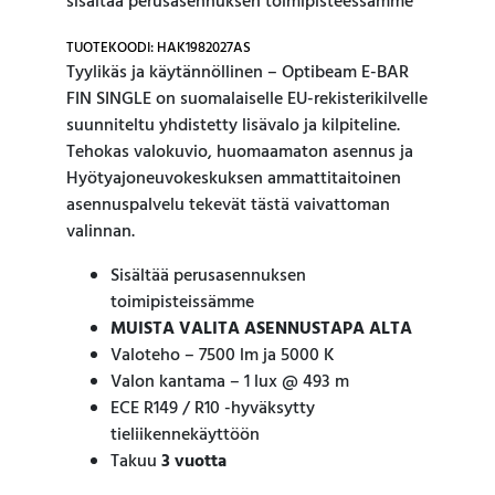
sisältää perusasennuksen toimipisteessämme
TUOTEKOODI: HAK1982027AS
Tyylikäs ja käytännöllinen – Optibeam E-BAR
FIN SINGLE on suomalaiselle EU-rekisterikilvelle
suunniteltu yhdistetty lisävalo ja kilpiteline.
Tehokas valokuvio, huomaamaton asennus ja
Hyötyajoneuvokeskuksen ammattitaitoinen
asennuspalvelu tekevät tästä vaivattoman
valinnan.
Sisältää perusasennuksen
toimipisteissämme
MUISTA VALITA ASENNUSTAPA ALTA
Valoteho – 7500 lm ja 5000 K
Valon kantama – 1 lux @ 493 m
ECE R149 / R10 -hyväksytty
tieliikennekäyttöön
Takuu
3 vuotta