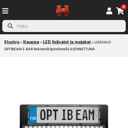
0
Products
search
Etusivu
Kauppa
LED lisävalot ja majakat
»
»
»
LISÄVALO
OPTIBEAM E-BAR Rekisterikilpitelineellä ASENNETTUNA