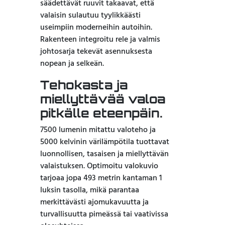
säädettävät ruuvit takaavat, että
valaisin sulautuu tyylikkäästi
useimpiin moderneihin autoihin.
Rakenteen integroitu rele ja valmis
johtosarja tekevät asennuksesta
nopean ja selkeän.
Tehokasta ja
miellyttävää valoa
pitkälle eteenpäin.
7500 lumenin mitattu valoteho ja
5000 kelvinin värilämpötila tuottavat
luonnollisen, tasaisen ja miellyttävän
valaistuksen. Optimoitu valokuvio
tarjoaa jopa 493 metrin kantaman 1
luksin tasolla, mikä parantaa
merkittävästi ajomukavuutta ja
turvallisuutta pimeässä tai vaativissa