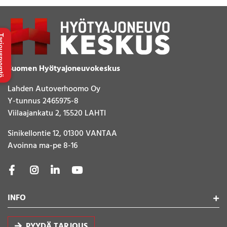
uspyyntö
Suomen Hyötyajoneuvokeskus
Lahden Autoverhoomo Oy
Y-tunnus 2465975-8
Viilaajankatu 2, 15520 LAHTI
Sinikellontie 12, 01300 VANTAA
Avoinna ma-pe 8-16
INFO
PYYDÄ TARJOUS