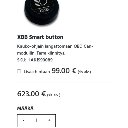
XBB Smart button
Kauko-ohjain langattomaan OBD Can-
moduliin. Tarra kiinnitys.
SKU: HAK1990089
99.00
€
Lisää hintaan
(sis. alv.)
623.00
€
(sis. alv.)
MÄÄRÄ
MÄÄRÄ