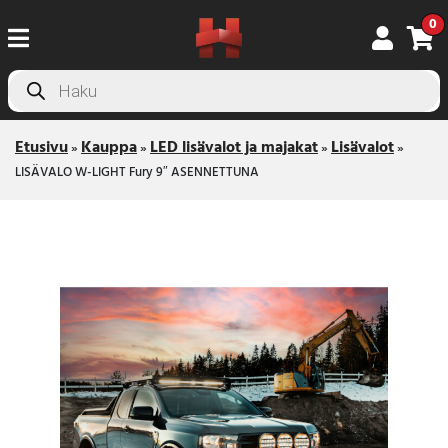
0
Products
search
Etusivu
Kauppa
LED lisävalot ja majakat
Lisävalot
»
»
»
»
LISÄVALO W-LIGHT Fury 9″ ASENNETTUNA