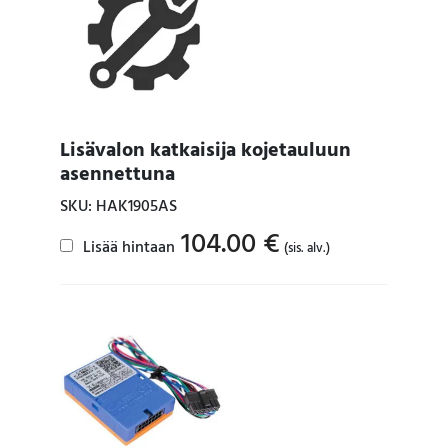
Lisävalon katkaisija kojetauluun
asennettuna
SKU: HAK1905AS
104.00
€
Lisää hintaan
(sis. alv.)