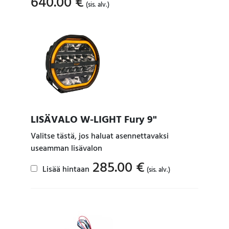
640.00
€
(sis. alv.)
LISÄVALO W-LIGHT Fury 9"
Valitse tästä, jos haluat asennettavaksi
useamman lisävalon
285.00
€
Lisää hintaan
(sis. alv.)