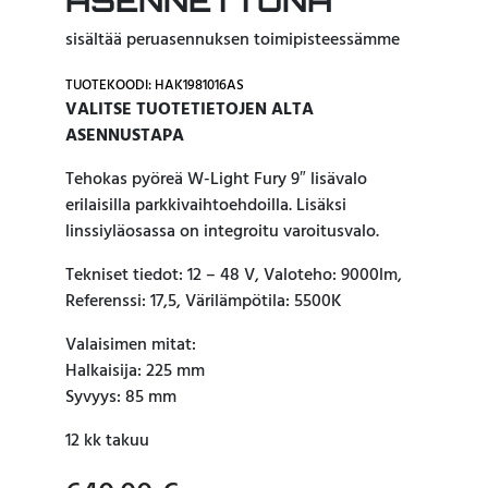
ASENNETTUNA
sisältää peruasennuksen toimipisteessämme
TUOTEKOODI: HAK1981016AS
VALITSE TUOTETIETOJEN ALTA
ASENNUSTAPA
Tehokas pyöreä W-Light Fury 9″ lisävalo
erilaisilla parkkivaihtoehdoilla. Lisäksi
linssiyläosassa on integroitu varoitusvalo.
Tekniset tiedot: 12 – 48 V, Valoteho: 9000lm,
Referenssi: 17,5, Värilämpötila: 5500K
Valaisimen mitat:
Halkaisija: 225 mm
Syvyys: 85 mm
12 kk takuu