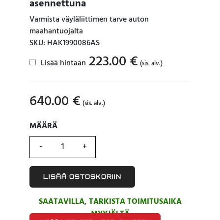
asennettuna
Varmista väyläliittimen tarve auton
maahantuojalta
SKU: HAK1990086AS
223.00
€
Lisää hintaan
(sis. alv.)
640.00
€
(sis. alv.)
MÄÄRÄ
MÄÄRÄ
LISÄÄ OSTOSKORIIN
SAATAVILLA, TARKISTA TOIMITUSAIKA
MYYJÄLTÄ