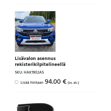
Lisävalon asennus
rekisterikilpitelineellä
SKU: HAK1902AS
94.00
€
Lisää hintaan
(sis. alv.)