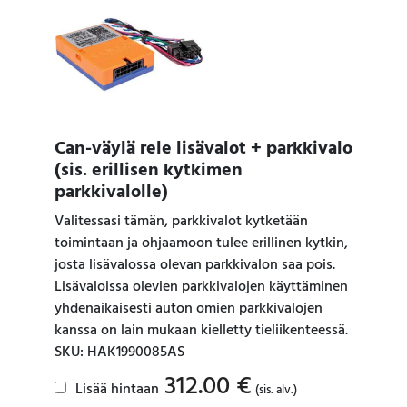
Can-väylä rele lisävalot + parkkivalo
(sis. erillisen kytkimen
parkkivalolle)
Valitessasi tämän, parkkivalot kytketään
toimintaan ja ohjaamoon tulee erillinen kytkin,
josta lisävalossa olevan parkkivalon saa pois.
Lisävaloissa olevien parkkivalojen käyttäminen
yhdenaikaisesti auton omien parkkivalojen
kanssa on lain mukaan kielletty tieliikenteessä.
SKU: HAK1990085AS
312.00
€
Lisää hintaan
(sis. alv.)