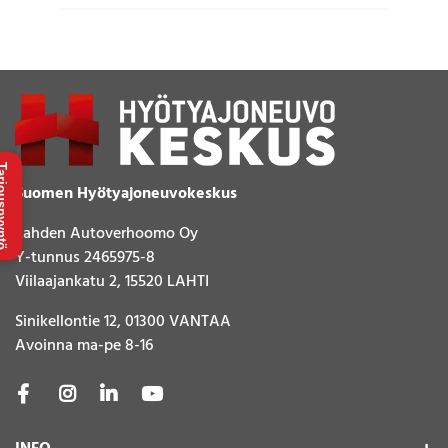
uspyyntö
Suomen Hyötyajoneuvokeskus
Lahden Autoverhoomo Oy
Y-tunnus 2465975-8
Viilaajankatu 2, 15520 LAHTI
Sinikellontie 12, 01300 VANTAA
Avoinna ma-pe 8-16