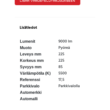
LISÄÄ VARUSTELUTARJOUKSEEN
Lisätiedot
9000 lm
Lumenit
Pyöreä
Muoto
225
Leveys mm
225
Korkeus mm
85
Syvyys mm
5500
Värilämpötila (K)
17,5
Referenssi
Parkkivalolla
Parkkivalo
Automerkki
Automalli