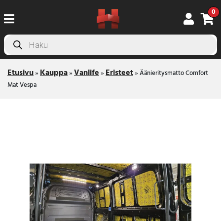
0
Products
search
Etusivu
Kauppa
Vanlife
Eristeet
»
»
»
»
Äänieritysmatto Comfort
Mat Vespa