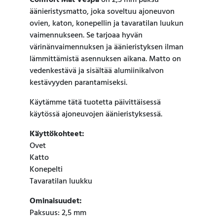
Comfort Mat Vespa
on 2,5 mm paksu
äänieristysmatto, joka soveltuu ajoneuvon
ovien, katon, konepellin ja tavaratilan luukun
vaimennukseen. Se tarjoaa hyvän
värinänvaimennuksen ja äänieristyksen ilman
lämmittämistä asennuksen aikana. Matto on
vedenkestävä ja sisältää alumiinikalvon
kestävyyden parantamiseksi.
Käytämme tätä tuotetta päivittäisessä
käytössä ajoneuvojen äänieristyksessä.
Käyttökohteet:
Ovet
Katto
Konepelti
Tavaratilan luukku
Ominaisuudet:
Paksuus: 2,5 mm