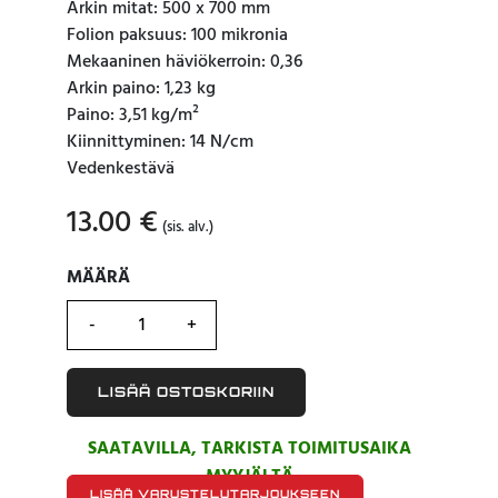
Arkin mitat: 500 x 700 mm
Folion paksuus: 100 mikronia
Mekaaninen häviökerroin: 0,36
Arkin paino: 1,23 kg
Paino: 3,51 kg/m²
Kiinnittyminen: 14 N/cm
Vedenkestävä
13.00
€
(sis. alv.)
MÄÄRÄ
MÄÄRÄ
LISÄÄ OSTOSKORIIN
SAATAVILLA, TARKISTA TOIMITUSAIKA
MYYJÄLTÄ
LISÄÄ VARUSTELUTARJOUKSEEN