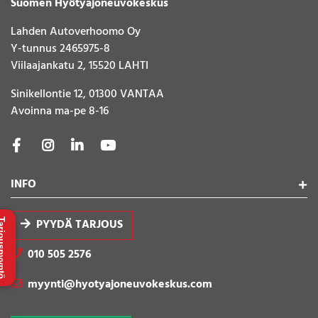
Suomen Hyötyajoneuvokeskus
Lahden Autoverhoomo Oy
Y-tunnus 2465975-8
Viilaajankatu 2, 15520 LAHTI
Sinikellontie 12, 01300 VANTAA
Avoinna ma-pe 8-16
INFO
PYYDÄ TARJOUS
uspyyntö
010 505 2576
myynti@hyotyajoneuvokeskus.com