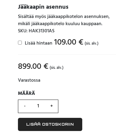
Jääkaapin asennus
Sisältää myös jääkaappikotelon asennuksen,
mikäli jääkaappikotelo kuuluu kauppaan.
SKU: HAK31301AS
109.00
€
Lisää hintaan
(sis. alv.)
899.00
€
(sis. alv.)
Varastossa
MÄÄRÄ
MÄÄRÄ
LISÄÄ OSTOSKORIIN