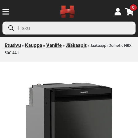
0
Products
search
Etusivu
Kauppa
Vanlife
Jääkaapit
»
»
»
»
Jääkaappi Dometic NRX
50C 44 L