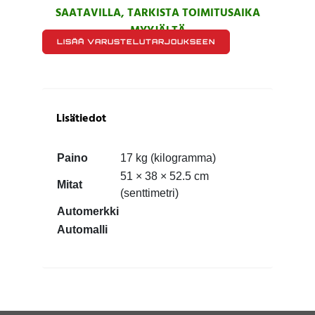
SAATAVILLA, TARKISTA TOIMITUSAIKA
MYYJÄLTÄ
LISÄÄ VARUSTELUTARJOUKSEEN
Lisätiedot
Paino
17 kg (kilogramma)
51 × 38 × 52.5 cm
Mitat
(senttimetri)
Automerkki
Automalli