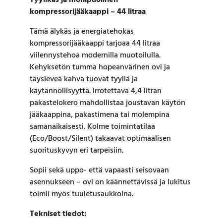
Tyylikäs ja monipuolinen
kompressorijääkaappi – 44 litraa
Tämä älykäs ja energiatehokas
kompressorijääkaappi tarjoaa 44 litraa
viilennystehoa modernilla muotoilulla.
Kehyksetön tumma hopeanvärinen ovi ja
täysleveä kahva tuovat tyyliä ja
käytännöllisyyttä. Irrotettava 4,4 litran
pakastelokero mahdollistaa joustavan käytön
jääkaappina, pakastimena tai molempina
samanaikaisesti. Kolme toimintatilaa
(Eco/Boost/Silent) takaavat optimaalisen
suorituskyvyn eri tarpeisiin.
Sopii sekä uppo- että vapaasti seisovaan
asennukseen – ovi on käännettävissä ja lukitus
toimii myös tuuletusaukkoina.
Tekniset tiedot: