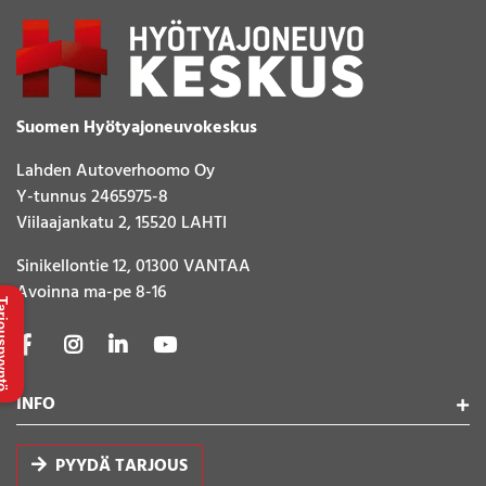
Suomen Hyötyajoneuvokeskus
Lahden Autoverhoomo Oy
Y-tunnus 2465975-8
Viilaajankatu 2, 15520 LAHTI
Sinikellontie 12, 01300 VANTAA
Avoinna ma-pe 8-16
uspyyntö
INFO
PYYDÄ TARJOUS