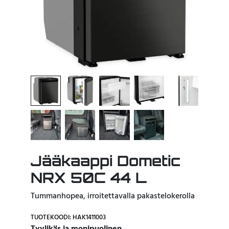
Jääkaappi Dometic
NRX 50C 44 L
Tummanhopea, irroitettavalla pakastelokerolla
TUOTEKOODI: HAK1411003