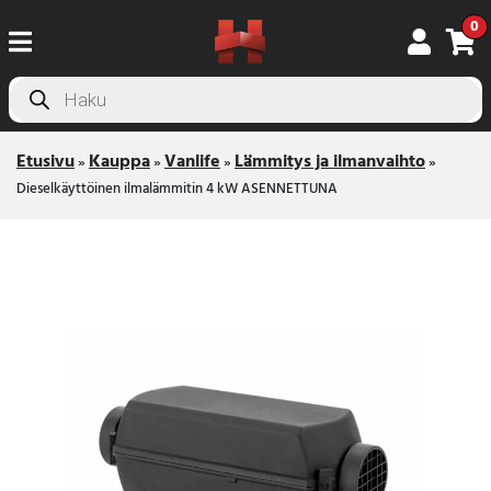
0
Products
search
Etusivu
Kauppa
Vanlife
Lämmitys ja ilmanvaihto
»
»
»
»
Dieselkäyttöinen ilmalämmitin 4 kW ASENNETTUNA