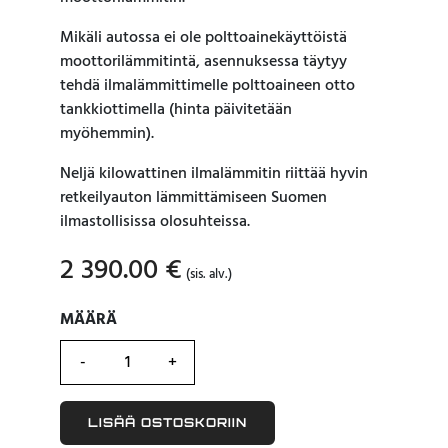
Mikäli autossa ei ole polttoainekäyttöistä
moottorilämmitintä, asennuksessa täytyy
tehdä ilmalämmittimelle polttoaineen otto
tankkiottimella (hinta päivitetään
myöhemmin).
Neljä kilowattinen ilmalämmitin riittää hyvin
retkeilyauton lämmittämiseen Suomen
ilmastollisissa olosuhteissa.
2 390.00
€
(sis. alv.)
MÄÄRÄ
MÄÄRÄ
LISÄÄ OSTOSKORIIN