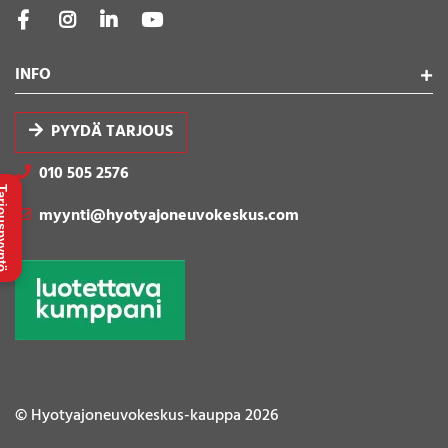
INFO
PYYDÄ TARJOUS
010 505 2576
uspyyntö
myynti@hyotyajoneuvokeskus.com
© Hyotyajoneuvokeskus-kauppa 2026