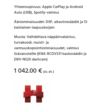
Yhteensopivuus: Apple CarPlay ja Android
Auto (USB), Spotify-valmius
Ääniominaisuudet: DSP, aikaviivesäädöt ja 13-
kaistainen taajuuskorjain
Muuta: Vaihdettava näppäinvalaistus,
turvakoodi, muisti- ja
varmuuskopiointiominaisuudet, valmius
lisävarusteille (KNA-RCDV331 kaukosäädin ja
DRV-N520 dashcam)
1 042.00
€
(sis. alv.)