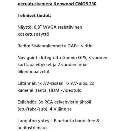
peruutuskamera Kenwood CMOS 230
.
Tekniset tiedot:
Näyttö: 6,8″ WVGA resistiivinen
kosketusnäyttö
Radio: Sisäänrakennettu DAB+-viritin
Navigointi: Integroitu Garmin GPS, 3 vuoden
karttapäivitykset ja 2 vuoden Inrix-
liikennepalvelut
Liitännät: 1x AV-sisään, 1x AV-ulos, 2x
kameraliitäntä, HDMI-videotulo
Esilähdöt: 3x RCA esivahvistinlähtöä
(etu/taka/sub), 4 V jännite
Langaton yhteys: Bluetooth handsfree &
audiostriimaus