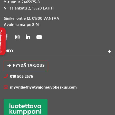
Y-tunnus 2465975-8
Viilaajankatu 2, 15520 LAHTI
Sinikellontie 12, 01300 VANTAA
Avoinna ma-pe 8-16
uspyyntö
INFO
PYYDÄ TARJOUS
010 505 2576
myynti@hyotyajoneuvokeskus.com