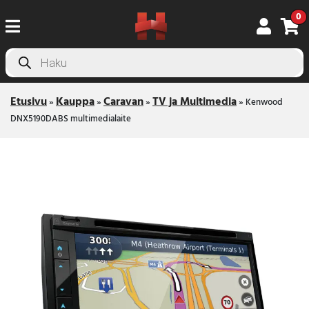
0
Products
search
Etusivu
Kauppa
Caravan
TV ja Multimedia
»
»
»
»
Kenwood
DNX5190DABS multimedialaite