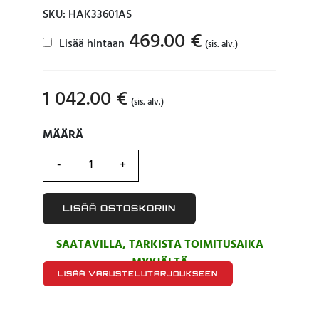
SKU: HAK33601AS
469.00
€
Lisää hintaan
(sis. alv.)
1 042.00
€
(sis. alv.)
MÄÄRÄ
MÄÄRÄ
LISÄÄ OSTOSKORIIN
SAATAVILLA, TARKISTA TOIMITUSAIKA
MYYJÄLTÄ
LISÄÄ VARUSTELUTARJOUKSEEN