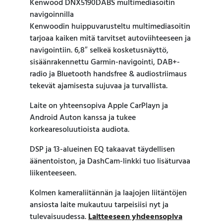
Kenwood DNX5190DABS multimediasoitin
navigoinnilla
Kenwoodin huippuvarusteltu multimediasoitin
tarjoaa kaiken mitä tarvitset autoviihteeseen ja
navigointiin. 6,8″ selkeä kosketusnäyttö,
sisäänrakennettu Garmin-navigointi, DAB+-
radio ja Bluetooth handsfree & audiostriimaus
tekevät ajamisesta sujuvaa ja turvallista.
Laite on yhteensopiva Apple CarPlayn ja
Android Auton kanssa ja tukee
korkearesoluutioista audiota.
DSP ja 13-alueinen EQ takaavat täydellisen
äänentoiston, ja DashCam-linkki tuo lisäturvaa
liikenteeseen.
Kolmen kameraliitännän ja laajojen liitäntöjen
ansiosta laite mukautuu tarpeisiisi nyt ja
tulevaisuudessa.
Laitteeseen yhdeensopiva