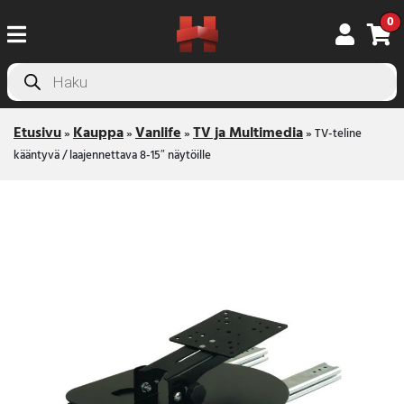
0
Products
search
Etusivu
Kauppa
Vanlife
TV ja Multimedia
»
»
»
»
TV-teline
kääntyvä / laajennettava 8-15″ näytöille