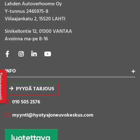
Lahden Autoverhoomo Oy
Y-tunnus 2465975-8
Viilaajankatu 2, 15520 LAHTI
Sinikellontie 12, 01300 VANTAA
Avoinna ma-pe 8-16
INFO
uspyyntö
PYYDÄ TARJOUS
010 505 2576
myynti@hyotyajoneuvokeskus.com