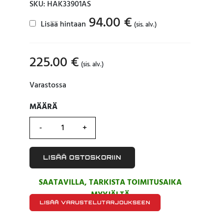
SKU: HAK33901AS
94.00
€
Lisää hintaan
(sis. alv.)
225.00
€
(sis. alv.)
Varastossa
MÄÄRÄ
MÄÄRÄ
LISÄÄ OSTOSKORIIN
SAATAVILLA, TARKISTA TOIMITUSAIKA
MYYJÄLTÄ
LISÄÄ VARUSTELUTARJOUKSEEN