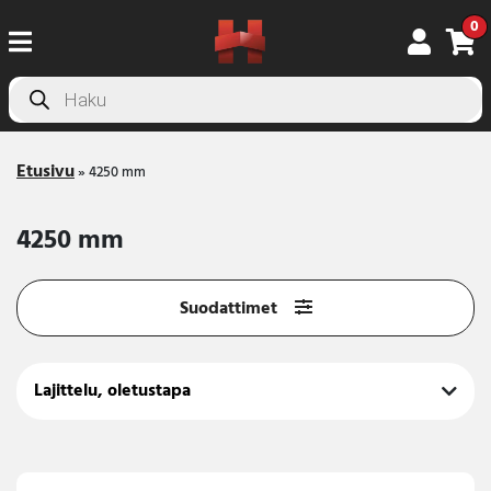
0
Products
search
Etusivu
»
4250 mm
4250 mm
Suodattimet