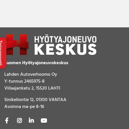
uspyyntö
Suomen Hyötyajoneuvokeskus
Lahden Autoverhoomo Oy
Y-tunnus 2465975-8
Viilaajankatu 2, 15520 LAHTI
Sinikellontie 12, 01300 VANTAA
Avoinna ma-pe 8-16