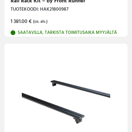
Rail Rack Kit – by Front Runner
TUOTEKOODI: HAK21800987
1 381.00
€
(sis. alv.)
SAATAVILLA, TARKISTA TOIMITUSAIKA MYYJÄLTÄ