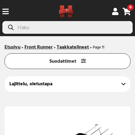
0
Products
search
Etusivu
Front Runner
Taakkatelineet
»
»
»
Page 11
Suodattimet