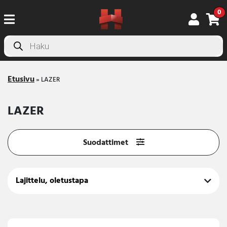
0
Products
search
Etusivu
»
LAZER
LAZER
Suodattimet