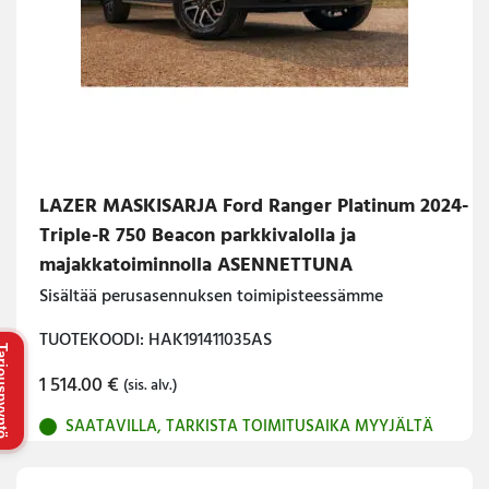
LAZER MASKISARJA Ford Ranger Platinum 2024-
Triple-R 750 Beacon parkkivalolla ja
majakkatoiminnolla ASENNETTUNA
Sisältää perusasennuksen toimipisteessämme
TUOTEKOODI: HAK191411035AS
uspyyntö
1 514.00
€
(sis. alv.)
SAATAVILLA, TARKISTA TOIMITUSAIKA MYYJÄLTÄ