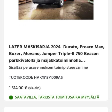
LAZER MASKISARJA 2024- Ducato, Proace Max,
Boxer, Movano, Jumper Triple-R 750 Beacon
parkkivalolla ja majakkatoiminnolla
ASENNETTUNA
Sisältää perusasennuksen toimipisteessämme
TUOTEKOODI: HAK191371009AS
1 514.00
€
(sis. alv.)
SAATAVILLA, TARKISTA TOIMITUSAIKA MYYJÄLTÄ