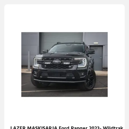
LAZER MASKISARJA Ford Ranger 2023- Wildtrak