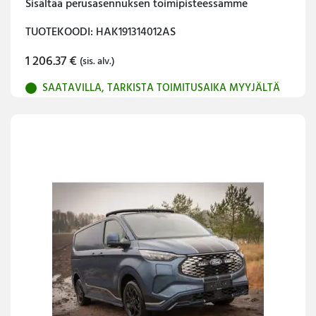
Sisältää perusasennuksen toimipisteessämme
TUOTEKOODI: HAK191314012AS
1 206.37
€
(sis. alv.)
SAATAVILLA, TARKISTA TOIMITUSAIKA MYYJÄLTÄ