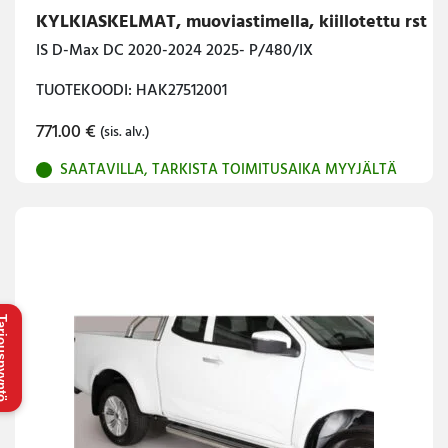
KYLKIASKELMAT, muoviastimella, kiillotettu rst
IS D-Max DC 2020-2024 2025- P/480/IX
TUOTEKOODI: HAK27512001
771.00
€
(sis. alv.)
SAATAVILLA, TARKISTA TOIMITUSAIKA MYYJÄLTÄ
uspyyntö