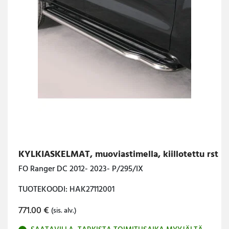
KYLKIASKELMAT, muoviastimella, kiillotettu rst
FO Ranger DC 2012- 2023- P/295/IX
TUOTEKOODI: HAK27112001
771.00
€
(sis. alv.)