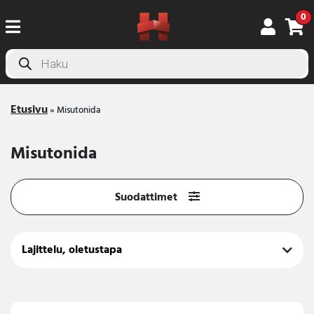
0
Products
search
Etusivu
»
Misutonida
Misutonida
Suodattimet