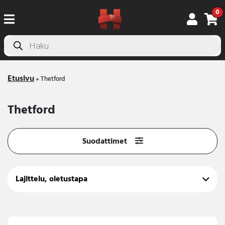
0
Products
search
Etusivu
»
Thetford
Thetford
Suodattimet