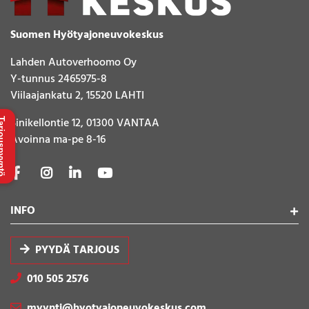
Suomen Hyötyajoneuvokeskus
Lahden Autoverhoomo Oy
Y-tunnus 2465975-8
Viilaajankatu 2, 15520 LAHTI
Sinikellontie 12, 01300 VANTAA
uspyyntö
Avoinna ma-pe 8-16
INFO
PYYDÄ TARJOUS
010 505 2576
myynti@hyotyajoneuvokeskus.com