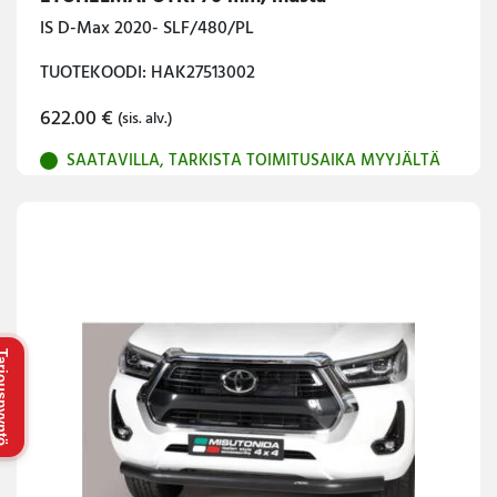
IS D-Max 2020- SLF/480/PL
TUOTEKOODI: HAK27513002
622.00
€
(sis. alv.)
SAATAVILLA, TARKISTA TOIMITUSAIKA MYYJÄLTÄ
uspyyntö