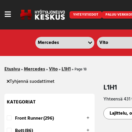
YHTEYSTIEDOT
PALUU VERKKO
Etusivu
Mercedes
Vito
L1H1
Caravan
»
»
»
»
Page 18
Front Runner
Tyhjennä suodattimet
L1H1
Keraamiset pinnoitukset
Yhteensä 431 
KATEGORIAT
LED lisävalot ja majakat
Outlet
Front Runner
(296)
Vanlife
Bott
(86)