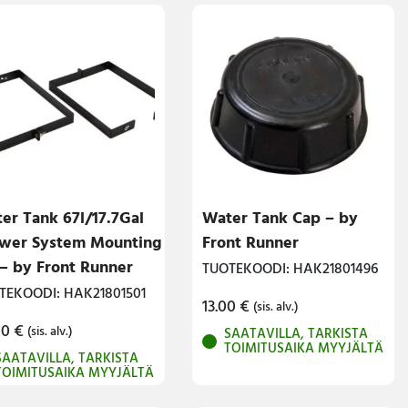
er Tank 67l/17.7Gal
Water Tank Cap – by
wer System Mounting
Front Runner
 – by Front Runner
TUOTEKOODI: HAK21801496
TEKOODI: HAK21801501
13.00
€
(sis. alv.)
00
€
(sis. alv.)
SAATAVILLA, TARKISTA
TOIMITUSAIKA MYYJÄLTÄ
SAATAVILLA, TARKISTA
TOIMITUSAIKA MYYJÄLTÄ