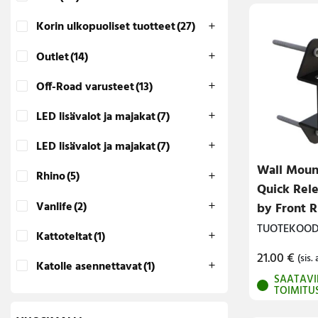
Lava-autojen tuotteet
Korin ulkopuoliset tuotteet
(27)
Pakettiautotuotteet
Outlet
(14)
Off-Road varusteet
(13)
LED lisävalot ja majakat
(7)
LED lisävalot ja majakat
(7)
Wall Mount
Rhino
(5)
Quick Rel
Vanlife
(2)
by Front 
TUOTEKOODI
Kattoteltat
(1)
21.00
€
(sis. 
Katolle asennettavat
(1)
SAATAVI
TOIMITU