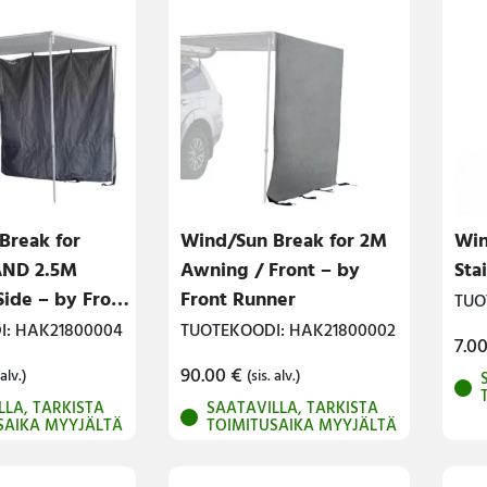
Break for
Wind/Sun Break for 2M
Win
AND 2.5M
Awning / Front – by
Sta
ide – by Front
Front Runner
TUO
I: HAK21800004
TUOTEKOODI: HAK21800002
7.0
90.00
€
 alv.)
(sis. alv.)
LLA, TARKISTA
SAATAVILLA, TARKISTA
SAIKA MYYJÄLTÄ
TOIMITUSAIKA MYYJÄLTÄ