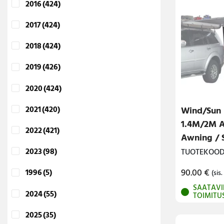
2016
(424)
2017
(424)
2018
(424)
2019
(426)
2020
(424)
2021
(420)
Wind/Sun 
1.4M/2M 
2022
(421)
Awning / S
Runner
2023
(98)
TUOTEKOOD
90.00
€
1996
(5)
(sis.
SAATAVI
2024
(55)
TOIMITU
2025
(35)