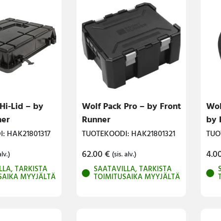
Hi-Lid – by
Wolf Pack Pro – by Front
Wol
ner
Runner
by 
: HAK21801317
TUOTEKOODI: HAK21801321
TUO
62.00
€
4.0
alv.)
(sis. alv.)
LLA, TARKISTA
SAATAVILLA, TARKISTA
SAIKA MYYJÄLTÄ
TOIMITUSAIKA MYYJÄLTÄ