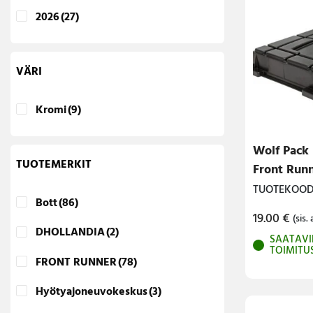
2026
(27)
VÄRI
Kromi
(9)
Wolf Pack 
TUOTEMERKIT
Front Run
TUOTEKOODI
Bott
(86)
19.00
€
(sis. 
DHOLLANDIA
(2)
SAATAVI
TOIMITU
FRONT RUNNER
(78)
Hyötyajoneuvokeskus
(3)