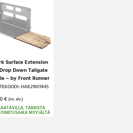
k Surface Extension
 Drop Down Tailgate
le – by Front Runner
TEKOODI: HAK21801445
00
€
(sis. alv.)
SAATAVILLA, TARKISTA
TOIMITUSAIKA MYYJÄLTÄ