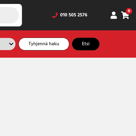
0
010 505 2576
Tyhjennä haku
Etsi