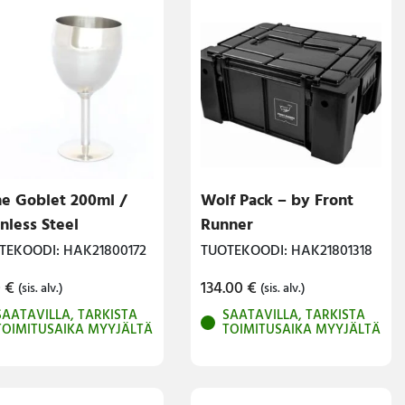
e Goblet 200ml /
Wolf Pack – by Front
inless Steel
Runner
TEKOODI: HAK21800172
TUOTEKOODI: HAK21801318
0
€
134.00
€
(sis. alv.)
(sis. alv.)
SAATAVILLA, TARKISTA
SAATAVILLA, TARKISTA
TOIMITUSAIKA MYYJÄLTÄ
TOIMITUSAIKA MYYJÄLTÄ