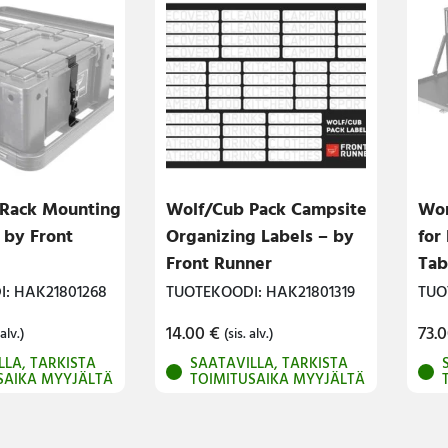
 Rack Mounting
Wolf/Cub Pack Campsite
Wor
 by Front
Organizing Labels – by
for
Front Runner
Tab
: HAK21801268
TUOTEKOODI: HAK21801319
TUO
14.00
€
73.
 alv.)
(sis. alv.)
LLA, TARKISTA
SAATAVILLA, TARKISTA
SAIKA MYYJÄLTÄ
TOIMITUSAIKA MYYJÄLTÄ