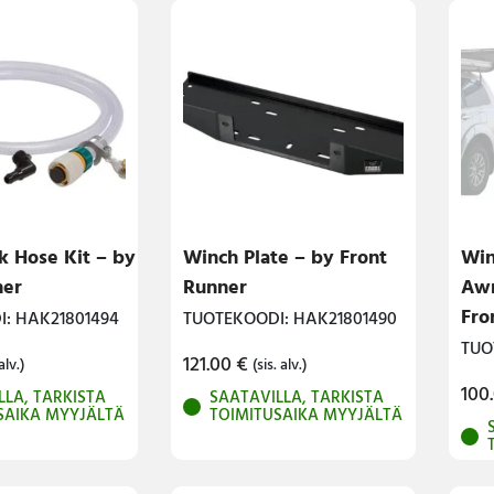
k Hose Kit – by
Winch Plate – by Front
Win
ner
Runner
Awn
Fro
: HAK21801494
TUOTEKOODI: HAK21801490
TUO
121.00
€
alv.)
(sis. alv.)
100
LLA, TARKISTA
SAATAVILLA, TARKISTA
SAIKA MYYJÄLTÄ
TOIMITUSAIKA MYYJÄLTÄ