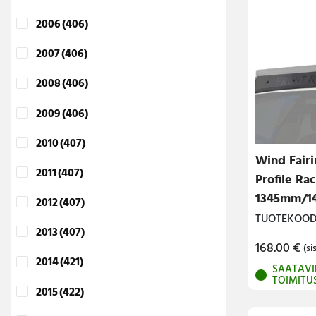
2006
(406)
2007
(406)
2008
(406)
2009
(406)
2010
(407)
Wind Fairi
2011
(407)
Profile Rac
1345mm/1
2012
(407)
Front Run
TUOTEKOODI
2013
(407)
168.00
€
(sis
2014
(421)
SAATAVI
TOIMITU
2015
(422)