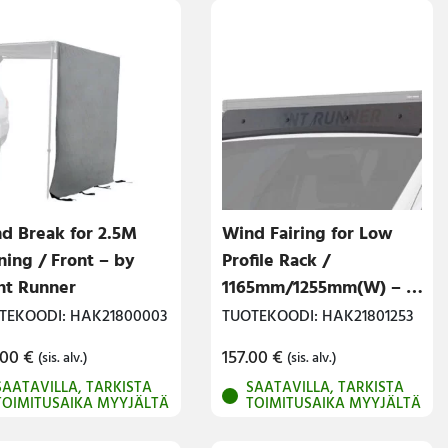
d Break for 2.5M
Wind Fairing for Low
ing / Front – by
Profile Rack /
nt Runner
1165mm/1255mm(W) – by
Front Runner
TEKOODI: HAK21800003
TUOTEKOODI: HAK21801253
.00
€
157.00
€
(sis. alv.)
(sis. alv.)
SAATAVILLA, TARKISTA
SAATAVILLA, TARKISTA
TOIMITUSAIKA MYYJÄLTÄ
TOIMITUSAIKA MYYJÄLTÄ