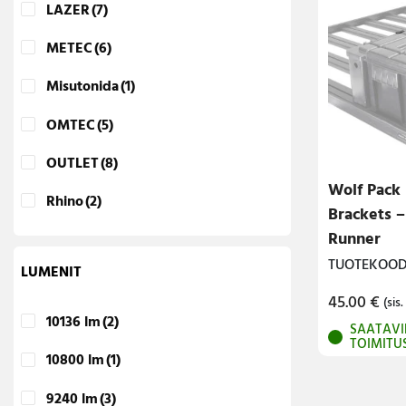
LAZER
(7)
METEC
(6)
Misutonida
(1)
OMTEC
(5)
OUTLET
(8)
Wolf Pack
Rhino
(2)
Brackets –
Runner
TUOTEKOODI
LUMENIT
45.00
€
(sis.
10136 lm
(2)
SAATAVI
TOIMITU
10800 lm
(1)
9240 lm
(3)