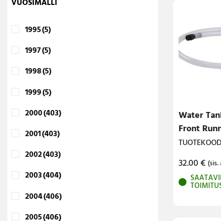
VUOSIMALLI
1995
(5)
1997
(5)
1998
(5)
1999
(5)
2000
(403)
Water Tan
Front Run
2001
(403)
TUOTEKOODI
2002
(403)
32.00
€
(sis. 
2003
(404)
SAATAVI
TOIMITU
2004
(406)
2005
(406)