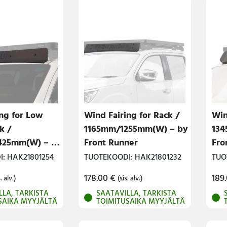
ng for Low
Wind Fairing for Rack /
Win
k /
1165mm/1255mm(W) – by
134
425mm(W) – by
Front Runner
Fro
ner
: HAK21801254
TUOTEKOODI: HAK21801232
TUO
178.00
€
189
. alv.)
(sis. alv.)
LLA, TARKISTA
SAATAVILLA, TARKISTA
SAIKA MYYJÄLTÄ
TOIMITUSAIKA MYYJÄLTÄ