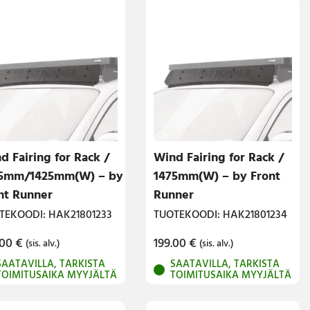
d Fairing for Rack /
Wind Fairing for Rack /
5mm/1425mm(W) – by
1475mm(W) – by Front
nt Runner
Runner
TEKOODI: HAK21801233
TUOTEKOODI: HAK21801234
.00
€
199.00
€
(sis. alv.)
(sis. alv.)
SAATAVILLA, TARKISTA
SAATAVILLA, TARKISTA
TOIMITUSAIKA MYYJÄLTÄ
TOIMITUSAIKA MYYJÄLTÄ