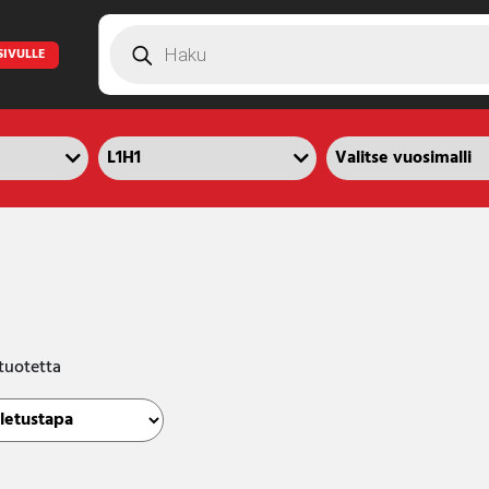
Products
search
SIVULLE
tuotetta