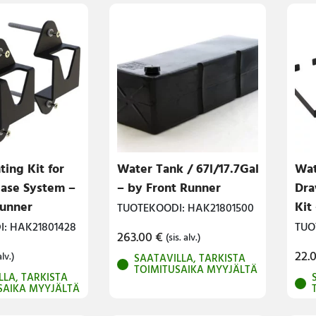
ing Kit for
Water Tank / 67l/17.7Gal
Wat
ease System –
– by Front Runner
Dra
Runner
Kit
TUOTEKOODI: HAK21801500
: HAK21801428
TUO
263.00
€
(sis. alv.)
22.
alv.)
SAATAVILLA, TARKISTA
TOIMITUSAIKA MYYJÄLTÄ
LLA, TARKISTA
SAIKA MYYJÄLTÄ