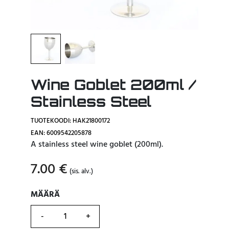
Wine Goblet 200ml /
Stainless Steel
TUOTEKOODI: HAK21800172
EAN: 6009542205878
A stainless steel wine goblet (200ml).
7.00
€
(sis. alv.)
MÄÄRÄ
MÄÄRÄ