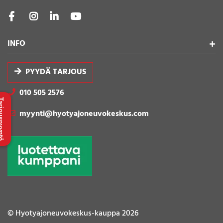
INFO
PYYDÄ TARJOUS
010 505 2576
uspyyntö
myynti@hyotyajoneuvokeskus.com
© Hyotyajoneuvokeskus-kauppa 2026