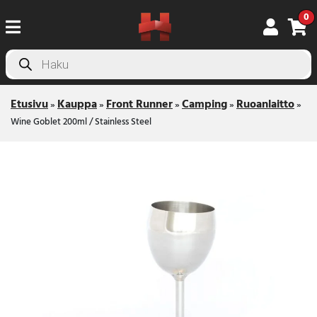
0
Products
search
Etusivu
Kauppa
Front Runner
Camping
Ruoanlaitto
»
»
»
»
»
Wine Goblet 200ml / Stainless Steel