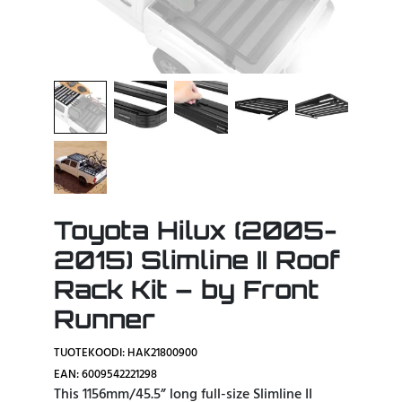
Toyota Hilux (2005-
2015) Slimline II Roof
Rack Kit – by Front
Runner
TUOTEKOODI: HAK21800900
EAN: 6009542221298
This 1156mm/45.5” long full-size Slimline II