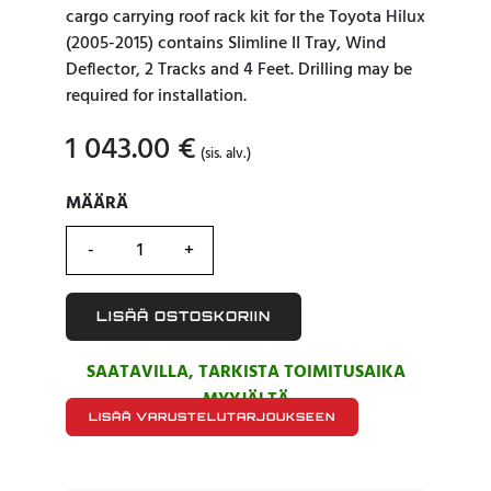
cargo carrying roof rack kit for the Toyota Hilux
(2005-2015) contains Slimline II Tray, Wind
Deflector, 2 Tracks and 4 Feet. Drilling may be
required for installation.
1 043.00
€
(sis. alv.)
MÄÄRÄ
MÄÄRÄ
LISÄÄ OSTOSKORIIN
SAATAVILLA, TARKISTA TOIMITUSAIKA
MYYJÄLTÄ
LISÄÄ VARUSTELUTARJOUKSEEN