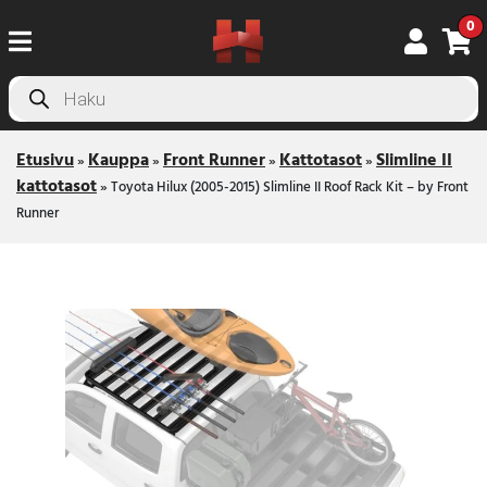
0
Products
search
Etusivu
Kauppa
Front Runner
Kattotasot
Slimline II
»
»
»
»
kattotasot
»
Toyota Hilux (2005-2015) Slimline II Roof Rack Kit – by Front
Runner