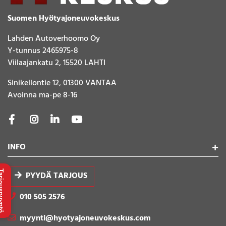
Suomen Hyötyajoneuvokeskus
Lahden Autoverhoomo Oy
Y-tunnus 2465975-8
Viilaajankatu 2, 15520 LAHTI
Sinikellontie 12, 01300 VANTAA
Avoinna ma-pe 8-16
INFO
uspyyntö
PYYDÄ TARJOUS
010 505 2576
myynti@hyotyajoneuvokeskus.com