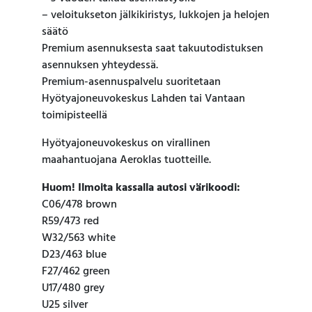
– veloitukseton jälkikiristys, lukkojen ja helojen
säätö
Premium asennuksesta saat takuutodistuksen
asennuksen yhteydessä.
Premium-asennuspalvelu suoritetaan
Hyötyajoneuvokeskus Lahden tai Vantaan
toimipisteellä
Hyötyajoneuvokeskus on virallinen
maahantuojana Aeroklas tuotteille.
Huom! Ilmoita kassalla autosi värikoodi:
C06/478 brown
R59/473 red
W32/563 white
D23/463 blue
F27/462 green
U17/480 grey
U25 silver