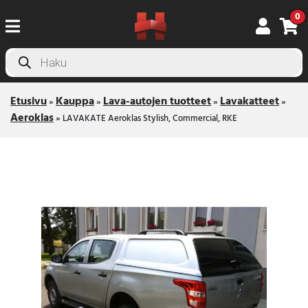
0
Products
search
Etusivu
Kauppa
Lava-autojen tuotteet
Lavakatteet
»
»
»
»
Aeroklas
»
LAVAKATE Aeroklas Stylish, Commercial, RKE