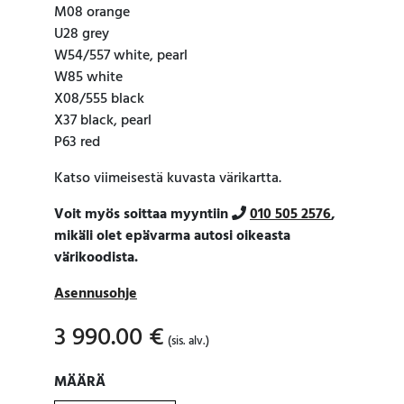
M08 orange
U28 grey
W54/557 white, pearl
W85 white
X08/555 black
X37 black, pearl
P63 red
Katso viimeisestä kuvasta värikartta.
Voit myös soittaa myyntiin
010 505 2576
,
mikäli olet epävarma autosi oikeasta
värikoodista.
Asennusohje
3 990.00
€
(sis. alv.)
MÄÄRÄ
MÄÄRÄ