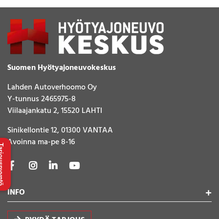
Suomen Hyötyajoneuvokeskus
Lahden Autoverhoomo Oy
Y-tunnus 2465975-8
Viilaajankatu 2, 15520 LAHTI
Sinikellontie 12, 01300 VANTAA
Avoinna ma-pe 8-16
uspyyntö
INFO