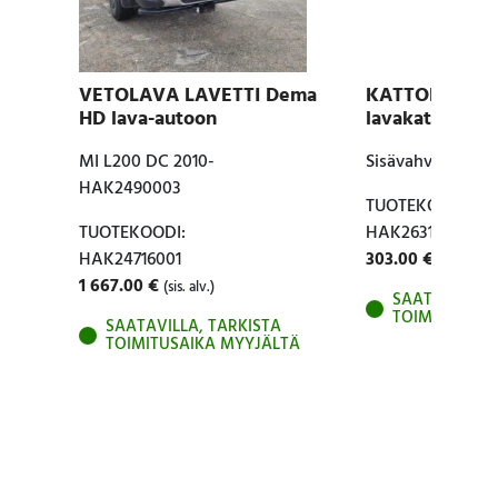
VETOLAVA LAVETTI Dema
KATTOKAITEET
HD lava-autoon
lavakatteese
MI L200 DC 2010-
Sisävahvikkeilla
HAK2490003
TUOTEKOODI:
TUOTEKOODI:
HAK2631002
HAK24716001
303.00
€
(sis. alv.)
1 667.00
€
(sis. alv.)
SAATAVILLA, 
TOIMITUSAIK
SAATAVILLA, TARKISTA
TOIMITUSAIKA MYYJÄLTÄ