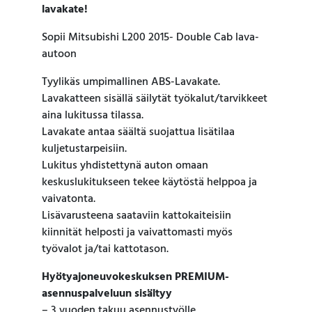
lavakate!
Sopii Mitsubishi L200 2015- Double Cab lava-
autoon
Tyylikäs umpimallinen ABS-Lavakate.
Lavakatteen sisällä säilytät työkalut/tarvikkeet
aina lukitussa tilassa.
Lavakate antaa säältä suojattua lisätilaa
kuljetustarpeisiin.
Lukitus yhdistettynä auton omaan
keskuslukitukseen tekee käytöstä helppoa ja
vaivatonta.
Lisävarusteena saataviin kattokaiteisiin
kiinnität helposti ja vaivattomasti myös
työvalot ja/tai kattotason.
Hyötyajoneuvokeskuksen PREMIUM-
asennuspalveluun sisältyy
– 3 vuoden takuu asennustyölle