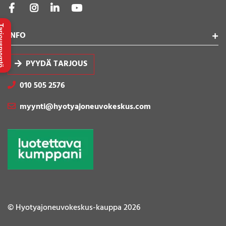
uspyyntö
INFO
PYYDÄ TARJOUS
010 505 2576
myynti@hyotyajoneuvokeskus.com
© Hyotyajoneuvokeskus-kauppa 2026