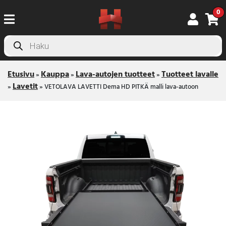
0
Products
search
Etusivu
Kauppa
Lava-autojen tuotteet
Tuotteet lavalle
»
»
»
Lavetit
»
»
VETOLAVA LAVETTI Dema HD PITKÄ malli lava-autoon