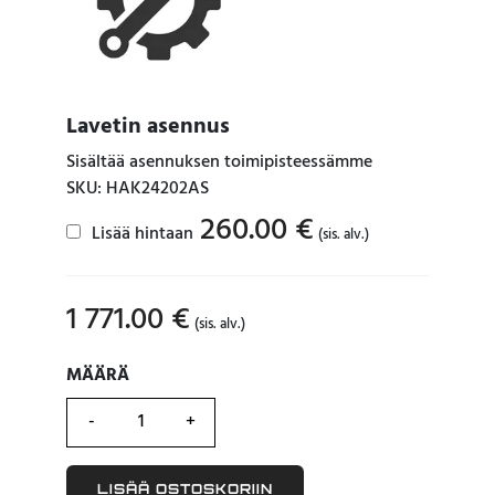
Lavetin asennus
Sisältää asennuksen toimipisteessämme
SKU: HAK24202AS
260.00
€
Lisää hintaan
(sis. alv.)
1 771.00
€
(sis. alv.)
MÄÄRÄ
MÄÄRÄ
LISÄÄ OSTOSKORIIN