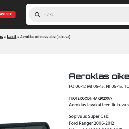
Products
search
SIVULLE
as
Lasit
»
»
Aeroklas oikea sivulasi (liukuva)
Aeroklas oike
FO 06-12 MI 05-15, NI 05-15, T
TUOTEKOODI: HAK9120077
Aeroklas lavakatteen liukuva si
Sopivuus Super Cab:
Ford Ranger 2006-2012