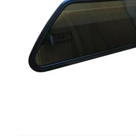
Lava-autojen tuotteet
Pakettiautotuotteet