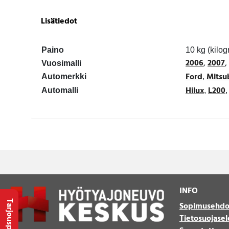
Lisätiedot
Paino
10 kg (kilo
2006
,
2007
,
Vuosimalli
Ford
Mitsu
Automerkki
,
Hilux
L200
Automalli
,
INFO
Tarjouspyyntö
Sopimusehdo
Tietosuojasel