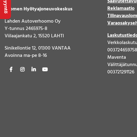
Saavutettavu
Reklamaatio
Suomen Hyötyajoneuvokeskus
Tilinavauslo
Lahden Autoverhoomo Oy
Varaosakysel
Y-tunnus 2465975-8
Laskutustied
Viilaajankatu 2, 15520 LAHTI
Verkkolaskut
Sinikellontie 12, 01300 VANTAA
00372465975
Avoinna ma-pe 8-16
Maventa
Välittäjätunn
003721291126