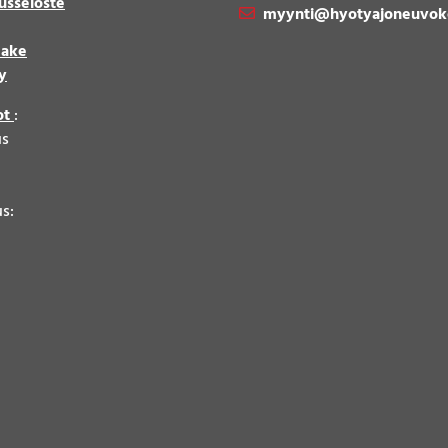
usseloste
myynti@hyotyajoneuvok
make
y
ot
:
us
8
us: