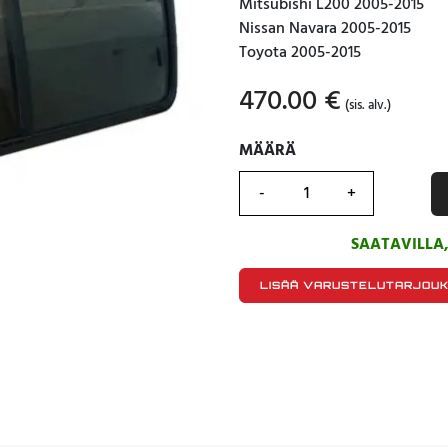
Mitsubishi L200 2005-2015
Nissan Navara 2005-2015
Toyota 2005-2015
470.00
€
(sis. alv.)
MÄÄRÄ
MÄÄRÄ
SAATAVILLA
LISÄÄ VARUSTELUTARJOU