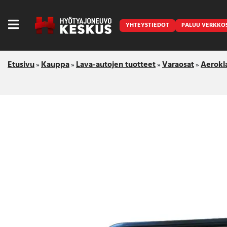
YHTEYSTIEDOT
PALUU VERKKO
Etusivu
Kauppa
Lava-autojen tuotteet
Varaosat
Aerokl
»
»
»
»
Caravan
Front Runner
Keraamiset pinnoitukset
LED lisävalot ja majakat
Outlet
Vanlife