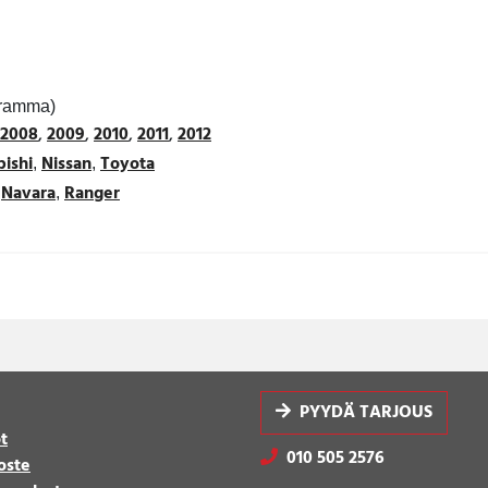
gramma)
2008
,
2009
,
2010
,
2011
,
2012
bishi
Nissan
Toyota
,
,
Navara
Ranger
,
,
PYYDÄ TARJOUS
t
010 505 2576
oste