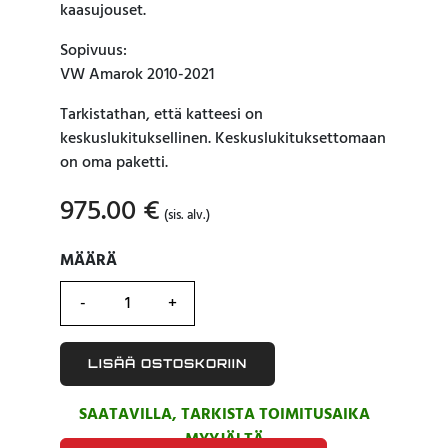
kaasujouset.
Sopivuus:
VW Amarok 2010-2021
Tarkistathan, että katteesi on
keskuslukituksellinen. Keskuslukituksettomaan
on oma paketti.
975.00
€
(sis. alv.)
MÄÄRÄ
MÄÄRÄ
LISÄÄ OSTOSKORIIN
SAATAVILLA, TARKISTA TOIMITUSAIKA
MYYJÄLTÄ