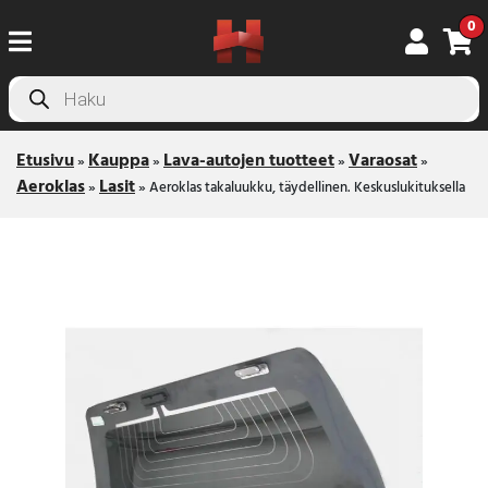
0
Products
search
Etusivu
Kauppa
Lava-autojen tuotteet
Varaosat
»
»
»
»
Aeroklas
Lasit
»
»
Aeroklas takaluukku, täydellinen. Keskuslukituksella