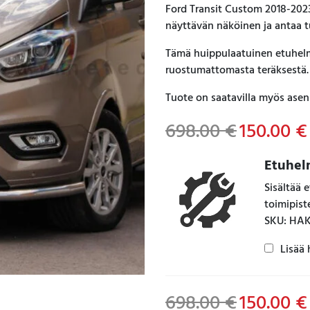
Ford Transit Custom 2018-2023
näyttävän näköinen ja antaa tu
Tämä huippulaatuinen etuhelma
ruostumattomasta teräksestä.
Tuote on saatavilla myös ase
698.00
€
Original
150.00
€
price
was:
i
Etuhel
698.00 €.
Sisältää
toimipis
SKU: HA
Lisää 
698.00
€
150.00
€