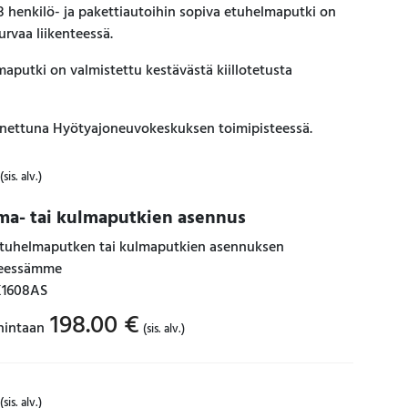
 henkilö- ja pakettiautoihin sopiva etuhelmaputki on
rvaa liikenteessä.
putki on valmistettu kestävästä kiillotetusta
nnettuna Hyötyajoneuvokeskuksen toimipisteessä.
Current
(sis. alv.)
price
s:
ma- tai kulmaputkien asennus
150.00 €.
 etuhelmaputken tai kulmaputkien asennuksen
teessämme
K1608AS
198.00
€
hintaan
(sis. alv.)
(sis. alv.)