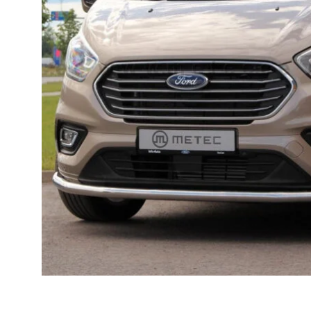
Lava-autojen tuotteet
Pakettiautotuotteet