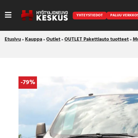
YHTEYSTIEDOT
PALUU VERKKO
Etusivu
Kauppa
Outlet
OUTLET Pakettiauto tuotteet
M
»
»
»
»
Caravan
-79%
Front Runner
Keraamiset pinnoitukset
LED lisävalot ja majakat
Outlet
Vanlife