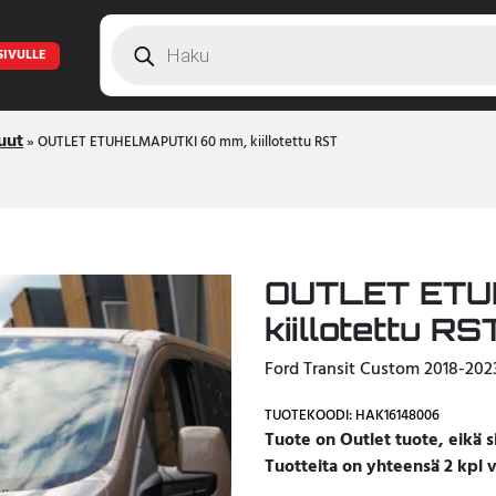
Products
search
SIVULLE
uut
»
OUTLET ETUHELMAPUTKI 60 mm, kiillotettu RST
OUTLET ETU
kiillotettu RS
Ford Transit Custom 2018-20
TUOTEKOODI: HAK16148006
Tuote on Outlet tuote, eikä si
Tuotteita on yhteensä 2 kpl v