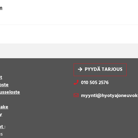
m
PYYDÄ TARJOUS
t
010 505 2576
oste
usseloste
myynti@hyotyajoneuvok
make
y
ot
:
us