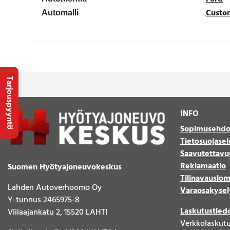
Custo
Automalli
Tarjouspyyntö
INFO
Sopimusehdo
Tietosuojasel
Saavutettavu
Reklamaatio
Suomen Hyötyajoneuvokeskus
Tilinavauslo
Lahden Autoverhoomo Oy
Varaosakysel
Y-tunnus 2465975-8
Laskutustied
Viilaajankatu 2, 15520 LAHTI
Verkkolaskut