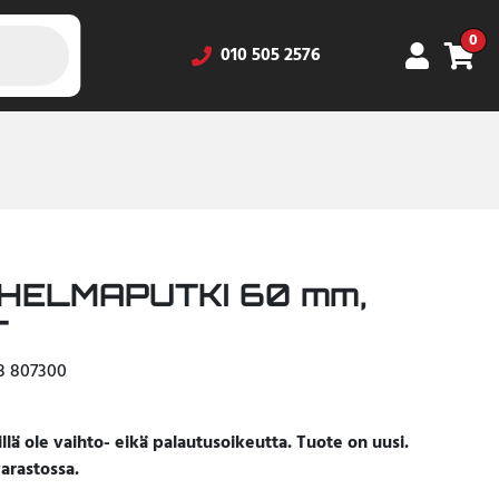
0
010 505 2576
HELMAPUTKI 60 mm,
T
23 807300
llä ole vaihto- eikä palautusoikeutta. Tuote on uusi.
arastossa.