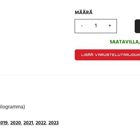
MÄÄRÄ
MÄÄRÄ
SAATAVILLA
LISÄÄ VARUSTELUTARJOU
kilogramma)
2019
,
2020
,
2021
,
2022
,
2023